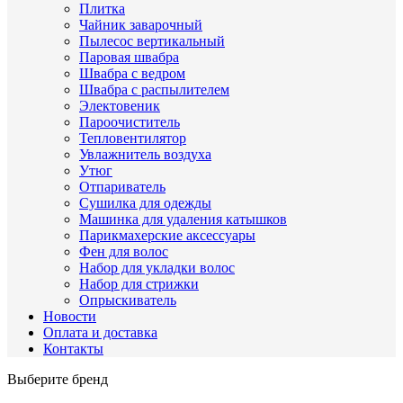
Плитка
Чайник заварочный
Пылесос вертикальный
Паровая швабра
Швабра с ведром
Швабра с распылителем
Электовеник
Пароочиститель
Тепловентилятор
Увлажнитель воздуха
Утюг
Отпариватель
Сушилка для одежды
Машинка для удаления катышков
Парикмахерские аксессуары
Фен для волос
Набор для укладки волос
Набор для стрижки
Опрыскиватель
Новости
Оплата и доставка
Контакты
Выберите бренд