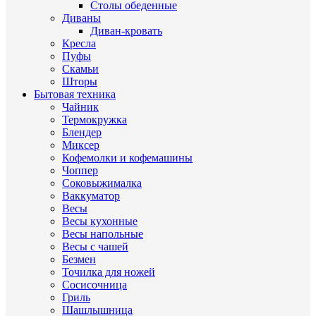
Столы обеденные
Диваны
Диван-кровать
Кресла
Пуфы
Скамьи
Шторы
Бытовая техника
Чайник
Термокружка
Блендер
Миксер
Кофемолки и кофемашины
Чоппер
Соковыжималка
Ваккуматор
Весы
Весы кухонные
Весы напольные
Весы с чашей
Безмен
Точилка для ножей
Сосисочница
Гриль
Шашлышница