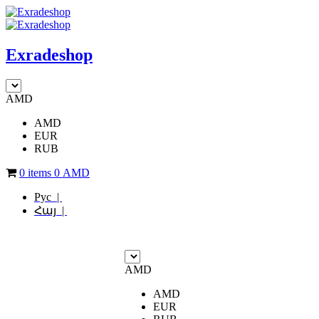
Exradeshop
AMD
AMD
EUR
RUB
0 items
0
AMD
Рус |
Հայ |
AMD
AMD
EUR