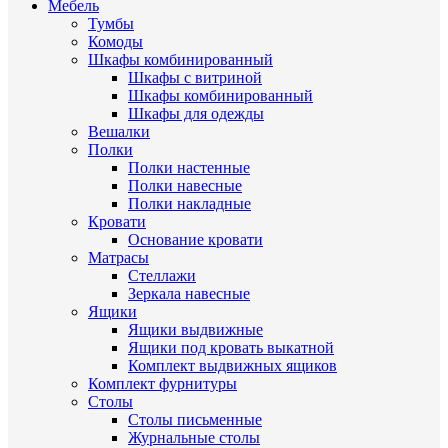
Мебель
Тумбы
Комоды
Шкафы комбинированный
Шкафы с витриной
Шкафы комбинированный
Шкафы для одежды
Вешалки
Полки
Полки настенные
Полки навесные
Полки накладные
Кровати
Основание кровати
Матрасы
Стеллажи
Зеркала навесные
Ящики
Ящики выдвижные
Ящики под кровать выкатной
Комплект выдвижных ящиков
Комплект фурнитуры
Столы
Столы письменные
Журнальные cтолы