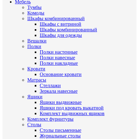
Мебель
Тумбы
Комоды
Шкафы комбинированный
Шкафы с витриной
Шкафы комбинированный
Шкафы для одежды
Вешалки
Полки
Полки настенные
Полки навесные
Полки накладные
Кровати
Основание кровати
Матрасы
Стеллажи
Зеркала навесные
Ящики
Ящики выдвижные
Ящики под кровать выкатной
Комплект выдвижных ящиков
Комплект фурнитуры
Столы
Столы письменные
Журнальные cтолы