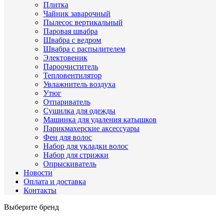
Плитка
Чайник заварочный
Пылесос вертикальный
Паровая швабра
Швабра с ведром
Швабра с распылителем
Электовеник
Пароочиститель
Тепловентилятор
Увлажнитель воздуха
Утюг
Отпариватель
Сушилка для одежды
Машинка для удаления катышков
Парикмахерские аксессуары
Фен для волос
Набор для укладки волос
Набор для стрижки
Опрыскиватель
Новости
Оплата и доставка
Контакты
Выберите бренд