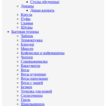
Столы обеденные
Диваны
Диван-кровать
Кресла
Пуфы
Скамьи
Шторы
Бытовая техника
Чайник
Термокружка
Блендер
Миксер
Кофемолки и кофемашины
Чоппер
Соковыжималка
Ваккуматор
Весы
Весы кухонные
Весы напольные
Весы с чашей
Безмен
Точилка для ножей
Сосисочница
Гриль
Шашлышница