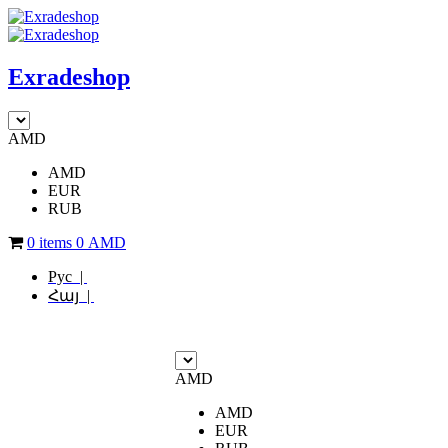
Exradeshop
AMD
AMD
EUR
RUB
0 items
0
AMD
Рус |
Հայ |
AMD
AMD
EUR