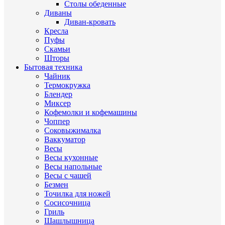
Столы обеденные
Диваны
Диван-кровать
Кресла
Пуфы
Скамьи
Шторы
Бытовая техника
Чайник
Термокружка
Блендер
Миксер
Кофемолки и кофемашины
Чоппер
Соковыжималка
Ваккуматор
Весы
Весы кухонные
Весы напольные
Весы с чашей
Безмен
Точилка для ножей
Сосисочница
Гриль
Шашлышница