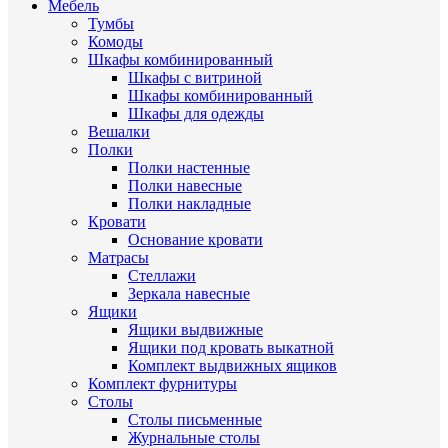
Мебель
Тумбы
Комоды
Шкафы комбинированный
Шкафы с витриной
Шкафы комбинированный
Шкафы для одежды
Вешалки
Полки
Полки настенные
Полки навесные
Полки накладные
Кровати
Основание кровати
Матрасы
Стеллажи
Зеркала навесные
Ящики
Ящики выдвижные
Ящики под кровать выкатной
Комплект выдвижных ящиков
Комплект фурнитуры
Столы
Столы письменные
Журнальные cтолы