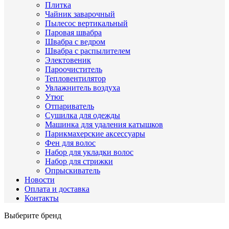
Плитка
Чайник заварочный
Пылесос вертикальный
Паровая швабра
Швабра с ведром
Швабра с распылителем
Электовеник
Пароочиститель
Тепловентилятор
Увлажнитель воздуха
Утюг
Отпариватель
Сушилка для одежды
Машинка для удаления катышков
Парикмахерские аксессуары
Фен для волос
Набор для укладки волос
Набор для стрижки
Опрыскиватель
Новости
Оплата и доставка
Контакты
Выберите бренд