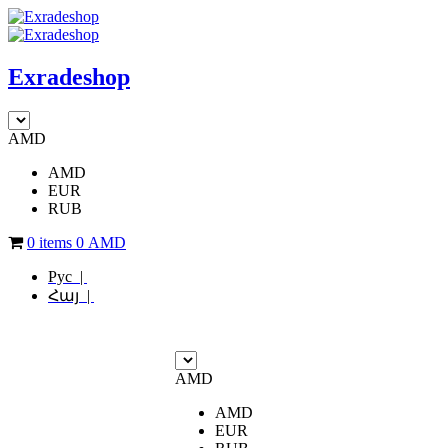
Exradeshop
AMD
AMD
EUR
RUB
0 items
0
AMD
Рус |
Հայ |
AMD
AMD
EUR