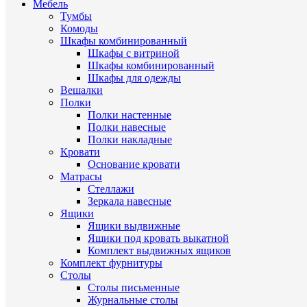
Мебель
Тумбы
Комоды
Шкафы комбинированный
Шкафы с витриной
Шкафы комбинированный
Шкафы для одежды
Вешалки
Полки
Полки настенные
Полки навесные
Полки накладные
Кровати
Основание кровати
Матрасы
Стеллажи
Зеркала навесные
Ящики
Ящики выдвижные
Ящики под кровать выкатной
Комплект выдвижных ящиков
Комплект фурнитуры
Столы
Столы письменные
Журнальные cтолы