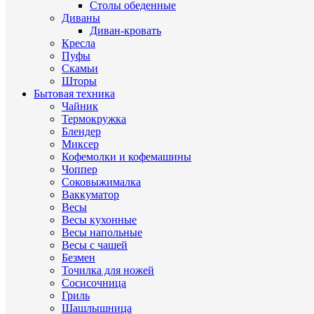
Столы обеденные
Диваны
Диван-кровать
Кресла
Пуфы
Скамьи
Шторы
Бытовая техника
Чайник
Термокружка
Блендер
Миксер
Кофемолки и кофемашины
Чоппер
Соковыжималка
Ваккуматор
Весы
Весы кухонные
Весы напольные
Весы с чашей
Безмен
Точилка для ножей
Сосисочница
Гриль
Шашлышница