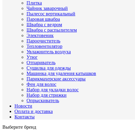
Плитка
Чайник заварочный
Пылесос вертикальный
Паровая швабра
Швабра с ведром
Швабра с распылителем
Электовеник
Пароочиститель
Тепловентилятор
Увлажнитель воздуха
Утюг
Отпариватель
Сушилка для одежды
Машинка для удаления катышков
Парикмахерские аксессуары
Фен для волос
Набор для укладки волос
Набор для стрижки
Опрыскиватель
Новости
Оплата и доставка
Контакты
Выберите бренд