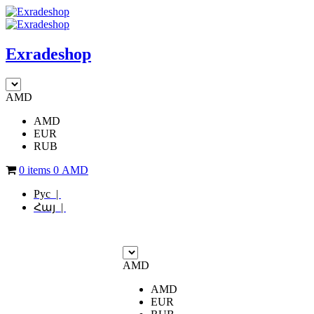
Exradeshop
AMD
AMD
EUR
RUB
0 items
0
AMD
Рус |
Հայ |
AMD
AMD
EUR