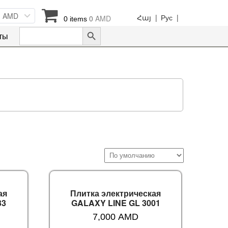
AMD
Հայ |
Рус |
0
AMD
0 items
Search Button
Search
ты
for:
ая
Плитка электрическая
33
GALAXY LINE GL 3001
7,000
AMD