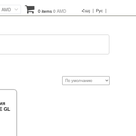
AMD
Հայ |
Рус |
0
AMD
0 items
ия
E GL