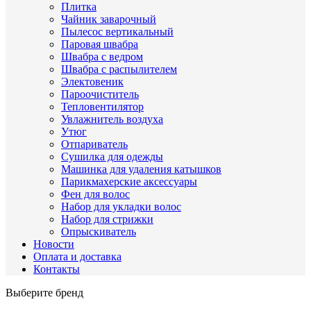
Плитка
Чайник заварочный
Пылесос вертикальный
Паровая швабра
Швабра с ведром
Швабра с распылителем
Электовеник
Пароочиститель
Тепловентилятор
Увлажнитель воздуха
Утюг
Отпариватель
Сушилка для одежды
Машинка для удаления катышков
Парикмахерские аксессуары
Фен для волос
Набор для укладки волос
Набор для стрижки
Опрыскиватель
Новости
Оплата и доставка
Контакты
Выберите бренд