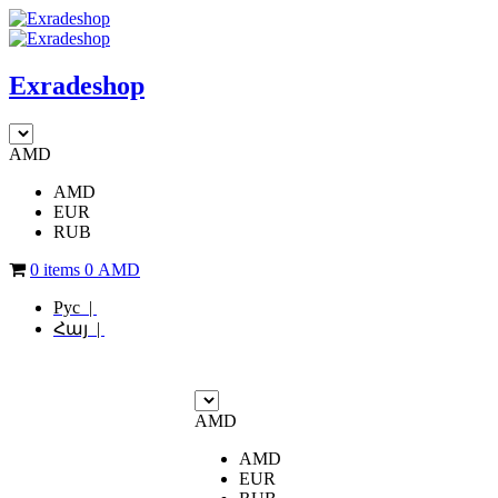
Exradeshop
AMD
AMD
EUR
RUB
0 items
0
AMD
Рус |
Հայ |
AMD
AMD
EUR