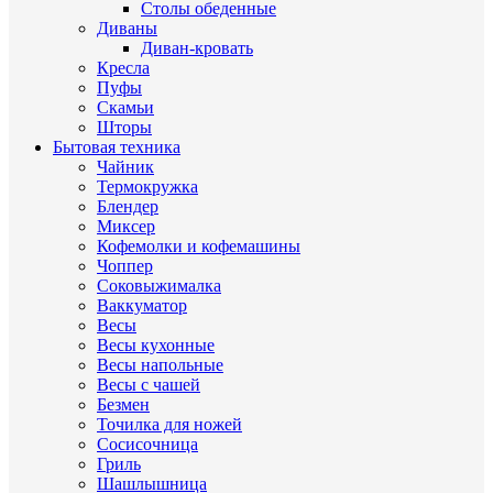
Столы обеденные
Диваны
Диван-кровать
Кресла
Пуфы
Скамьи
Шторы
Бытовая техника
Чайник
Термокружка
Блендер
Миксер
Кофемолки и кофемашины
Чоппер
Соковыжималка
Ваккуматор
Весы
Весы кухонные
Весы напольные
Весы с чашей
Безмен
Точилка для ножей
Сосисочница
Гриль
Шашлышница