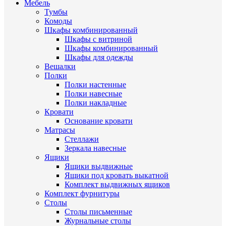
Мебель
Тумбы
Комоды
Шкафы комбинированный
Шкафы с витриной
Шкафы комбинированный
Шкафы для одежды
Вешалки
Полки
Полки настенные
Полки навесные
Полки накладные
Кровати
Основание кровати
Матрасы
Стеллажи
Зеркала навесные
Ящики
Ящики выдвижные
Ящики под кровать выкатной
Комплект выдвижных ящиков
Комплект фурнитуры
Столы
Столы письменные
Журнальные cтолы