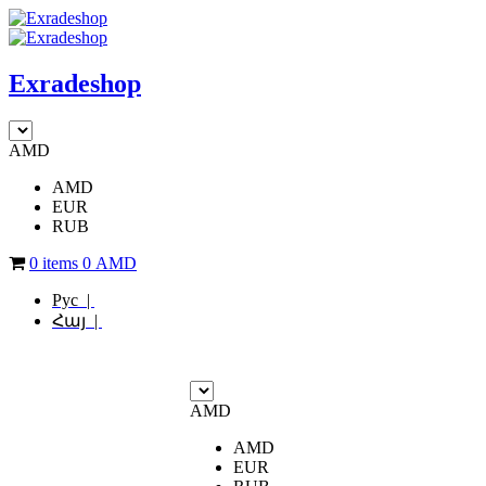
Exradeshop
AMD
AMD
EUR
RUB
0 items
0
AMD
Рус |
Հայ |
AMD
AMD
EUR