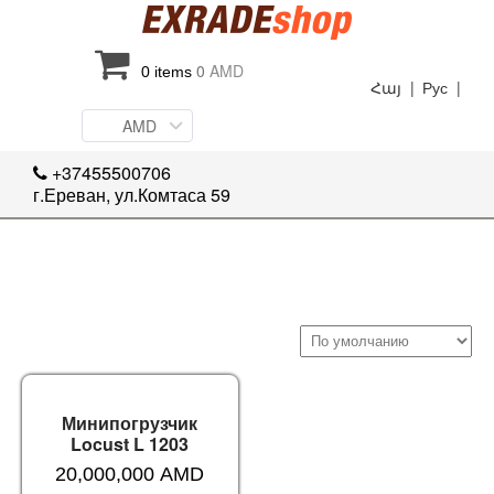
0
AMD
0 items
Հայ |
Рус |
AMD
+37455500706
г.Ереван, ул.Комтаса 59
Минипогрузчик
Locust L 1203
20,000,000
AMD