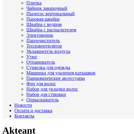
Плитка
Чайник заварочный
Пылесос вертикальный
Паровая швабра
Швабра с ведром
Швабра с распылителем
Электовеник
Пароочиститель
Тепловентилятор
Увлажнитель воздуха
Утюг
Отпариватель
Сушилка для одежды
Машинка для удаления катышков
Парикмахерские аксессуары
Фен для волос
Набор для укладки волос
Набор для стрижки
Опрыскиватель
Новости
Оплата и доставка
Контакты
Akteant