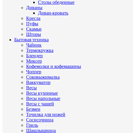
Столы обеденные
Диваны
Диван-кровать
Кресла
Пуфы
Скамьи
Шторы
Бытовая техника
Чайник
Термокружка
Блендер
Миксер
Кофемолки и кофемашины
Чоппер
Соковыжималка
Ваккуматор
Весы
Весы кухонные
Весы напольные
Весы с чашей
Безмен
Точилка для ножей
Сосисочница
Гриль
Шашлышница