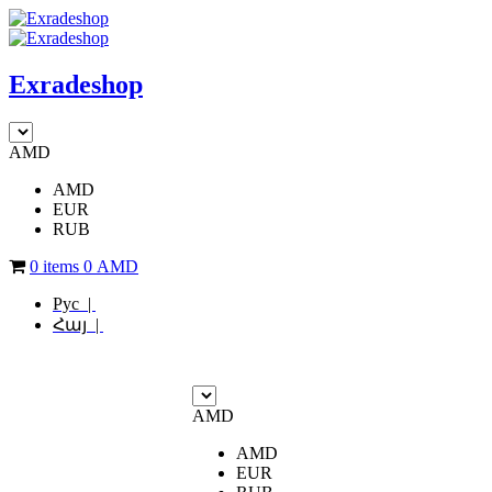
Exradeshop
AMD
AMD
EUR
RUB
0 items
0
AMD
Рус |
Հայ |
AMD
AMD
EUR