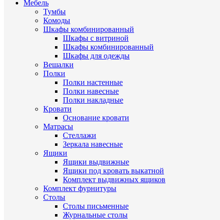
Мебель
Тумбы
Комоды
Шкафы комбинированный
Шкафы с витриной
Шкафы комбинированный
Шкафы для одежды
Вешалки
Полки
Полки настенные
Полки навесные
Полки накладные
Кровати
Основание кровати
Матрасы
Стеллажи
Зеркала навесные
Ящики
Ящики выдвижные
Ящики под кровать выкатной
Комплект выдвижных ящиков
Комплект фурнитуры
Столы
Столы письменные
Журнальные cтолы