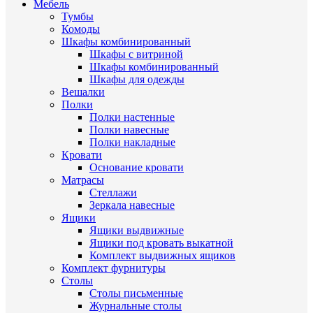
Мебель
Тумбы
Комоды
Шкафы комбинированный
Шкафы с витриной
Шкафы комбинированный
Шкафы для одежды
Вешалки
Полки
Полки настенные
Полки навесные
Полки накладные
Кровати
Основание кровати
Матрасы
Стеллажи
Зеркала навесные
Ящики
Ящики выдвижные
Ящики под кровать выкатной
Комплект выдвижных ящиков
Комплект фурнитуры
Столы
Столы письменные
Журнальные cтолы