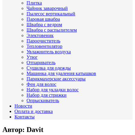
Плитка
Чайник заварочный
Пылесос вертикальный
Паровая швабра
Швабра с ведром
Швабра с распылителем
Электовеник
Пароочиститель
Тепловентилятор
Увлажнитель воздуха
Утюг
Отпариватель
Сушилка для одежды
Машинка для удаления катышков
Парикмахерские аксессуары
Фен для волос
Набор для укладки волос
Набор для стрижки
Опрыскиватель
Новости
Оплата и доставка
Контакты
Автор:
Davit