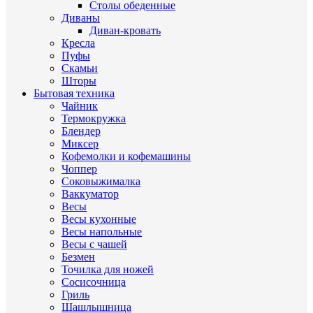
Столы обеденные
Диваны
Диван-кровать
Кресла
Пуфы
Скамьи
Шторы
Бытовая техника
Чайник
Термокружка
Блендер
Миксер
Кофемолки и кофемашины
Чоппер
Соковыжималка
Ваккуматор
Весы
Весы кухонные
Весы напольные
Весы с чашей
Безмен
Точилка для ножей
Сосисочница
Гриль
Шашлышница