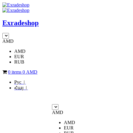
Exradeshop
AMD
AMD
EUR
RUB
0 items
0
AMD
Рус |
Հայ |
AMD
AMD
EUR