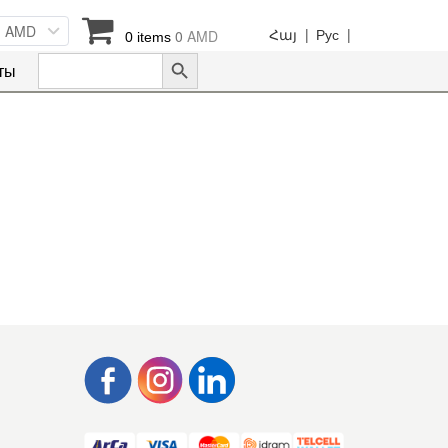
AMD
Հայ |
Рус |
0
AMD
0 items
Search Button
Search
ты
for: