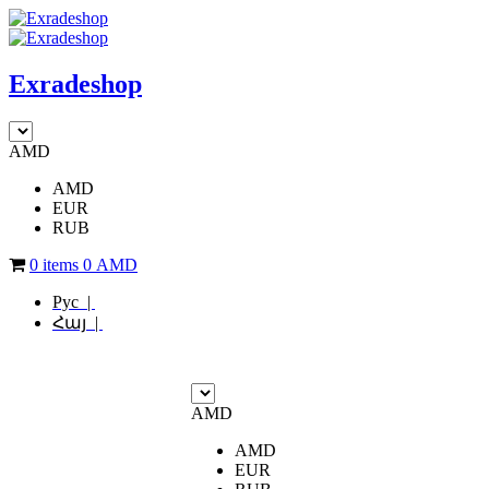
Exradeshop
AMD
AMD
EUR
RUB
0 items
0
AMD
Рус |
Հայ |
AMD
AMD
EUR