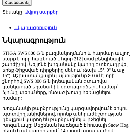
Համեմատել
Տեսակը՝
Ավլող սարքեր
Նկարագրություն
Նկարագրություն
STIGA SWS 800 G-ն բազմակողմանի և հարմար ավլող
սարք է, որը հագեցած է հզոր 212 խ/սմ բենզինային
շարժիչով։
Նեյլոնե
խոզանակը
կարող
է տեղադրվել
երեք ֆիքսված դիրքերից մեկում (ձախ 15°, 0° և աջ
15°):
Աշխատանքային
լայնությունը
80
սմ
է
, որի
շնորհիվ SWS
800 G
-ն իդեալական
է
տ
արվա
ցանկացած եղանակին օգտագործելու համար՝
ձյունը, տերևները, հնձած խոտը հեռացնելու
համար:
Խոզանակի
բարձրությունը
կարգավորվում
է երկու
պտտվող անիվներով, որոնք անհրաժեշտության
դեպքում կարող են բարձրացնել և իջեցնել
խոզանակը:
Մեքենան
հագեցած
է հուսալի Snow Hog
հետևի անվադողերով ՝ 14 դյույմ տրամագծով: