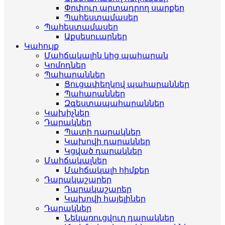
Փրփուր արտադրող սարքեր
Պահեստամասեր
Պահեստամասեր
Աքսեսուարներ
Կահույք
Մահճակալին կից պահարան
Կոմոդներ
Պահարաններ
Ցուցափեղկով պահարաններ
Պահարաններ
Զգեստապահարաններ
Կախիչներ
Դարակներ
Պատի դարակներ
Կախովի դարակներ
Կցված դարակներ
Մահճակալներ
Մահճակալի հիմքեր
Դարակաշարեր
Դարակաշարեր
Կախովի հայելիներ
Դարակներ
Նեկառուցվուղ դարակներ