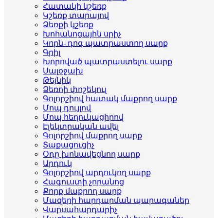
Հատակի կշեռք
Կշեռք տարայով
Ձեռքի կշեռք
Խոհանոցային սրիչ
Կորն- դոգ պատրաստող սարք
Գրիլ
Խորոված պատրաստելու սարք
Սալօջախ
Թեյնիկ
Ձեռոի փոշեկուլ
Գոլորշիով հատակ մաքրող սարք
Մոպ դույլով
Մոպ հեղուկացիրով
Էլեկտրական ավել
Գոլորշիով մաքրող սարք
Տաքացուցիչ
Օդը խոնավեցնող սարք
Արդուկ
Գոլորշիով արդուկող սարք
Հագուստի չորանոց
Քորք մաքրող սարք
Մազերի հարդարման պարագաներ
Վարսահարդարիչ