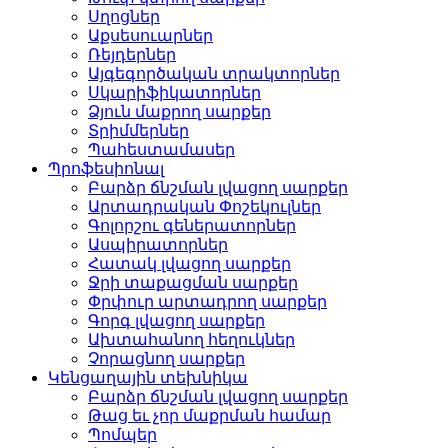
Սղոցներ
Աքսեսուարներ
Ռեյդերներ
Այգեգործական տրակտորներ
Սկարիֆիկատորներ
Ձյուն մաքրող սարքեր
Տրիմմերներ
Պահեստամասեր
Պրոֆեսիոնալ
Բարձր ճնշման լվացող սարքեր
Արտադրական Փոշեկուլներ
Գոլորշու գեներատորներ
Ասպիրատորներ
Հատակ լվացող սարքեր
Ջրի տաքացման սարքեր
Փրփուր արտադրող սարքեր
Գորգ լվացող սարքեր
Ախտահանող հեղուկներ
Չորացնող սարքեր
Կենցաղային տեխնիկա
Բարձր ճնշման լվացող սարքեր
Թաց եւ չոր մաքրման համար
Պոմպեր