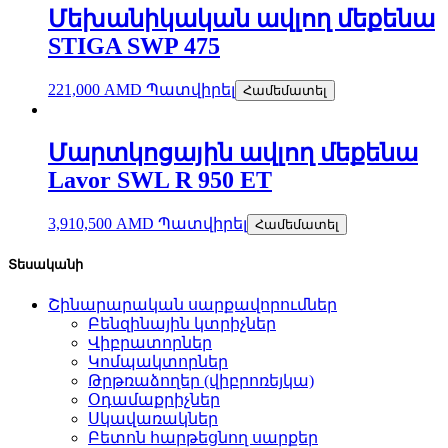
Մեխանիկական ավլող մեքենա
STIGA SWP 475
221,000
AMD
Պատվիրել
Համեմատել
Մարտկոցային ավլող մեքենա
Lavor SWL R 950 ET
3,910,500
AMD
Պատվիրել
Համեմատել
Տեսականի
Շինարարական սարքավորումներ
Բենզինային կտրիչներ
Վիբրատորներ
Կոմպակտորներ
Թրթռաձողեր (վիբրոռեյկա)
Օդամաքրիչներ
Սկավառակներ
Բետոն հարթեցնող սարքեր