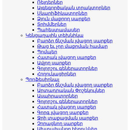
Ռեյդերներ
Այգեգործական տրակտորներ
Սկարիֆիկատորներ
Ձյուն մաքրող սարքեր
Տրիմմերներ
Պահեստամասեր
Կենցաղային տեխնիկա
Բարձր ճնշման լվացող սարքեր
Թաց եւ չոր մաքրման համար
Պոմպեր
Հատակ լվացող սարքեր
Ավլող սարքեր
Գոլորշու գեներատորներ
Հողուկացիրներ
Պրոֆեսիոնալ
Բարձր ճնշման լվացող սարքեր
Արտադրական Փոշեկուլներ
Ասպիրատորներ
Գոլորշու գեներատորներ
Հատակ լվացող սարքեր
Գորգ լվացող սարքեր
Ջրի տաքացման սարքեր
Չորացնող սարքեր
Ախտահանող հեղուկներ