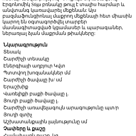
Էրգոնոմիկ
Stiga բռնակը
թույլ է տալիս հարմար և
անվտանգ կառավարել մեքենան:
Այս
բազմաֆունցիոնալ մաքրող մեքենայի հետ միասին
կարող են օգտագործվել տարբեր
մասնագիտացված կցամասեր և պարագաներ,
ներառյալ ձյան մաքրման թիակները:
Նկարագրություն
Տեսակ
Շարժիչի տեսակը
Էներգիայի
աղբյուր Կվտ
Պտտվող խոզանակներ մմ
Շարժիչի
ծավալը խ/ սմ
Երաշխիք
Վառելիքի բաքի ծավալը լ․
Յուղի բաքի ծավալը լ․
Շարժիչի
առավելագույն արագությունը պտ/ր
Յուղի զտիչ
Աշխատանքային լայնությունը սմ
Չափերը և քաշը
Համախառն քաշը, կգ