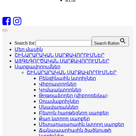
RUB
Search for:
Search Button
Մեր մասին
ՇԻՆԱՐԱՐԱԿԱՆ ՍԱՐՔԱՎՈՐՈՒՄՆԵՐ
ԱՅԳԵԳՈՐԾԱԿԱՆ ՍԱՐՔԱՎՈՐՈՒՄՆԵՐ
Սարքավորումներ
ՇԻՆԱՐԱՐԱԿԱՆ ՍԱՐՔԱՎՈՐՈՒՄՆԵՐ
Բենզինային կտրիչներ
Վիբրատորներ
Կոմպակտորներ
Թրթռաձողեր (վիբրոռեյկա)
Օդամաքրիչներ
Սկավառակներ
Բետոն հարթեցնող սարքեր
Քար կտրող սարքեր
Մետաղալարային կտրող սարքեր
Ճանապարհային ծածկույթի
կտրիչներ