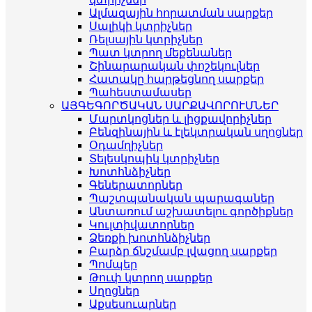
Ալմազային հորատման սարքեր
Սալիկի կտրիչներ
Ռելսային կտրիչներ
Պատ կտրող մեքենաներ
Շինարարական փոշեկուլներ
Հատակը հարթեցնող սարքեր
Պահեստամասեր
ԱՅԳԵԳՈՐԾԱԿԱՆ ՍԱՐՔԱՎՈՐՈՒՄՆԵՐ
Մարտկոցներ և լիցքավորիչներ
Բենզինային և էլեկտրական սղոցներ
Օդամղիչներ
Տելեսկոպիկ կտրիչներ
Խոտհնձիչներ
Գեներատորներ
Պաշտպանական պարագաներ
Անտառում աշխատելու գործիքներ
Կուլտիվատորներ
Ձեռքի խոտհնձիչներ
Բարձր ճնշմամբ լվացող սարքեր
Պոմպեր
Թուփ կտրող սարքեր
Սղոցներ
Աքսեսուարներ