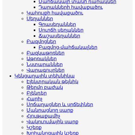
Մահճակալի տակի դարակներ
Դարակների հավաքածու
Կահույքի հավաքածու
Սեղաններ
Գրասեղաններ
Սուրճի սեղաններ
Ճաշասեղաններ
Բազմոցներ
Բազմոց-մահճակալներ
Բազկաթոռներ
Աթոռակներ
Նստարաններ
Վարագույրներ
Կենցաղային տեխնիկա
Էլեկտրական թեյնիկ
Թերմո բաժակ
Բլենդեր
Հարիչ
Սրճաղացներ և սրճեփներ
Մանրացնող սարք
Հյութաքամիչ
Վակուումային սարք
Կշեռք
Խոհանոցային կշեռք