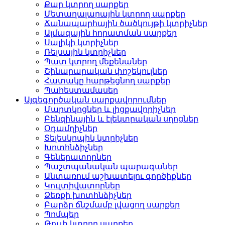
Քար կտրող սարքեր
Մետաղալարային կտրող սարքեր
Ճանապարհային ծածկույթի կտրիչներ
Ալմազային հորատման սարքեր
Սալիկի կտրիչներ
Ռելսային կտրիչներ
Պատ կտրող մեքենաներ
Շինարարական փոշեկուլներ
Հատակը հարթեցնող սարքեր
Պահեստամասեր
Այգեգործական սարքավորումներ
Մարտկոցներ և լիցքավորիչներ
Բենզինային և էլեկտրական սղոցներ
Օդամղիչներ
Տելեսկոպիկ կտրիչներ
Խոտհնձիչներ
Գեներատորներ
Պաշտպանական պարագաներ
Անտառում աշխատելու գործիքներ
Կուլտիվատորներ
Ձեռքի խոտհնձիչներ
Բարձր ճնշմամբ լվացող սարքեր
Պոմպեր
Թուփ կտրող սարքեր