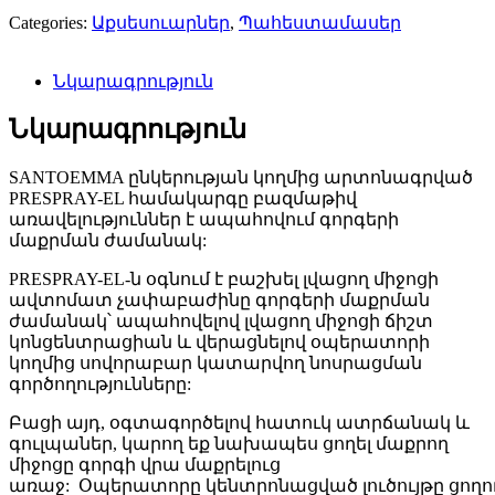
Categories:
Աքսեսուարներ
,
Պահեստամասեր
Նկարագրություն
Նկարագրություն
SANTOEMMA ընկերության կողմից արտոնագրված
PRESPRAY-EL համակարգը բազմաթիվ
առավելություններ է ապահովում գորգերի
մաքրման ժամանակ:
PRESPRAY-EL-ն օգնում է բաշխել լվացող միջոցի
ավտոմատ չափաբաժինը գորգերի մաքրման
ժամանակ՝ ապահովելով լվացող միջոցի ճիշտ
կոնցենտրացիան և վերացնելով օպերատորի
կողմից սովորաբար կատարվող նոսրացման
գործողությունները:
Բացի այդ, օգտագործելով հատուկ ատրճանակ և
գուլպաներ, կարող եք նախապես ցողել մաքրող
միջոցը գորգի վրա մաքրելուց
առաջ:
Օպերատորը
կենտրոնացված
լուծույթը
ցողո