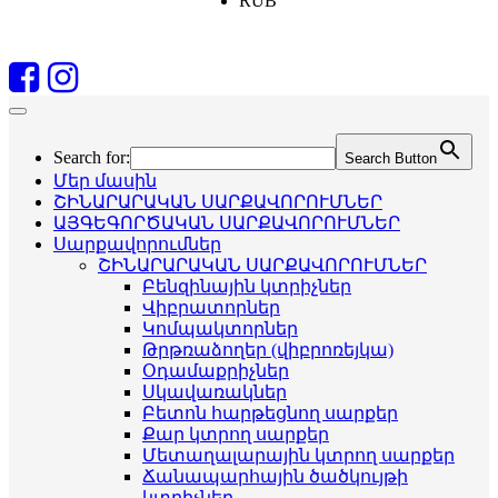
RUB
Search for:
Search Button
Մեր մասին
ՇԻՆԱՐԱՐԱԿԱՆ ՍԱՐՔԱՎՈՐՈՒՄՆԵՐ
ԱՅԳԵԳՈՐԾԱԿԱՆ ՍԱՐՔԱՎՈՐՈՒՄՆԵՐ
Սարքավորումներ
ՇԻՆԱՐԱՐԱԿԱՆ ՍԱՐՔԱՎՈՐՈՒՄՆԵՐ
Բենզինային կտրիչներ
Վիբրատորներ
Կոմպակտորներ
Թրթռաձողեր (վիբրոռեյկա)
Օդամաքրիչներ
Սկավառակներ
Բետոն հարթեցնող սարքեր
Քար կտրող սարքեր
Մետաղալարային կտրող սարքեր
Ճանապարհային ծածկույթի
կտրիչներ