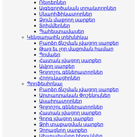
Ռեյդերներ
Այգեգործական տրակտորներ
Սկարիֆիկատորներ
Ձյուն մաքրող սարքեր
Տրիմմերներ
Պահեստամասեր
Կենցաղային տեխնիկա
Բարձր ճնշման լվացող սարքեր
Թաց եւ չոր մաքրման համար
Պոմպեր
Հատակ լվացող սարքեր
Ավլող սարքեր
Գոլորշու գեներատորներ
Հողուկացիրներ
Պրոֆեսիոնալ
Բարձր ճնշման լվացող սարքեր
Արտադրական Փոշեկուլներ
Ասպիրատորներ
Գոլորշու գեներատորներ
Հատակ լվացող սարքեր
Գորգ լվացող սարքեր
Ջրի տաքացման սարքեր
Չորացնող սարքեր
Ախտահանող հեղուկներ