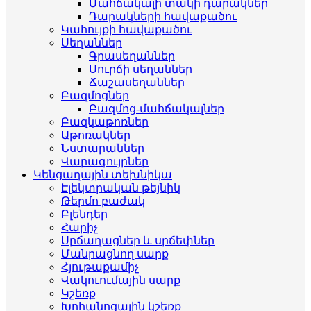
Մահճակալի տակի դարակներ
Դարակների հավաքածու
Կահույքի հավաքածու
Սեղաններ
Գրասեղաններ
Սուրճի սեղաններ
Ճաշասեղաններ
Բազմոցներ
Բազմոց-մահճակալներ
Բազկաթոռներ
Աթոռակներ
Նստարաններ
Վարագույրներ
Կենցաղային տեխնիկա
Էլեկտրական թեյնիկ
Թերմո բաժակ
Բլենդեր
Հարիչ
Սրճաղացներ և սրճեփներ
Մանրացնող սարք
Հյութաքամիչ
Վակուումային սարք
Կշեռք
Խոհանոցային կշեռք