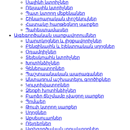
Սալիկի կտրիչներ
Ռելսային կտրիչներ
Պատ կտրող մեքենաներ
Շինարարական փոշեկուլներ
Հատակը հարթեցնող սարքեր
Պահեստամասեր
Այգեգործական սարքավորումներ
Մարտկոցներ և լիցքավորիչներ
Բենզինային և էլեկտրական սղոցներ
Օդամղիչներ
Տելեսկոպիկ կտրիչներ
Խոտհնձիչներ
Գեներատորներ
Պաշտպանական պարագաներ
Անտառում աշխատելու գործիքներ
Կուլտիվատորներ
Ձեռքի խոտհնձիչներ
Բարձր ճնշմամբ լվացող սարքեր
Պոմպեր
Թուփ կտրող սարքեր
Սղոցներ
Աքսեսուարներ
Ռեյդերներ
Այգեգործական տրակտորներ