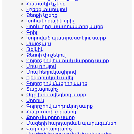
Հատակի կշեռք
Կշեռք տարայով
Ձեռքի կշեռք
Խոհանոցային սրիչ
Կորն- դոգ պատրաստող սարք
Գրիլ
Խորոված պատրաստելու սարք
Սալօջախ
Թեյնիկ
Ձեռոի փոշեկուլ
Գոլորշիով հատակ մաքրող սարք
Մոպ դույլով
Մոպ հեղուկացիրով
Էլեկտրական ավել
Գոլորշիով մաքրող սարք
Տաքացուցիչ
Օդը խոնավեցնող սարք
Արդուկ
Գոլորշիով արդուկող սարք
Հագուստի չորանոց
Քորք մաքրող սարք
Մազերի հարդարման պարագաներ
Վարսահարդարիչ