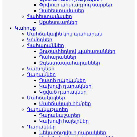
Փրփուր արտադրող սարքեր
Պահեստամասեր
Պահեստամասեր
Աքսեսուարներ
Կահույք
Մահճակալին կից պահարան
Կոմոդներ
Պահարաններ
Ցուցափեղկով պահարաններ
Պահարաններ
Զգեստապահարաններ
Կախիչներ
Դարակներ
Պատի դարակներ
Կախովի դարակներ
Կցված դարակներ
Մահճակալներ
Մահճակալի հիմքեր
Դարակաշարեր
Դարակաշարեր
Կախովի հայելիներ
Դարակներ
Նեկառուցվուղ դարակներ