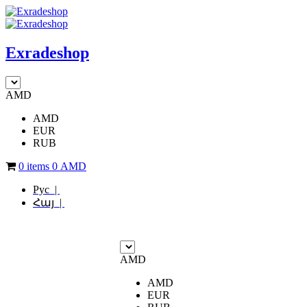
Exradeshop
AMD
AMD
EUR
RUB
0 items
0
AMD
Рус |
Հայ |
AMD
AMD
EUR