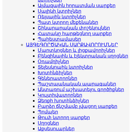
Ալմազային հորատման սարքեր
Սալիկի կտրիչներ
Ռելսային կտրիչներ
Պատ կտրող մեքենաներ
Շինարարական փոշեկուլներ
Հատակը հարթեցնող սարքեր
Պահեստամասեր
ԱՅԳԵԳՈՐԾԱԿԱՆ ՍԱՐՔԱՎՈՐՈՒՄՆԵՐ
Մարտկոցներ և լիցքավորիչներ
Բենզինային և էլեկտրական սղոցներ
Օդամղիչներ
Տելեսկոպիկ կտրիչներ
Խոտհնձիչներ
Գեներատորներ
Պաշտպանական պարագաներ
Անտառում աշխատելու գործիքներ
Կուլտիվատորներ
Ձեռքի խոտհնձիչներ
Բարձր ճնշմամբ լվացող սարքեր
Պոմպեր
Թուփ կտրող սարքեր
Սղոցներ
Աքսեսուարներ