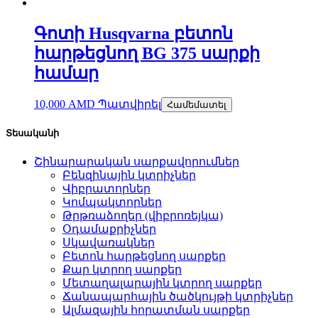
Գոտի Husqvarna բետոն
հարթեցնող BG 375 սարքի
համար
10,000
AMD
Պատվիրել
Համեմատել
Տեսականի
Շինարարական սարքավորումներ
Բենզինային կտրիչներ
Վիբրատորներ
Կոմպակտորներ
Թրթռաձողեր (վիբրոռեյկա)
Օդամաքրիչներ
Սկավառակներ
Բետոն հարթեցնող սարքեր
Քար կտրող սարքեր
Մետաղալարային կտրող սարքեր
Ճանապարհային ծածկույթի կտրիչներ
Ալմազային հորատման սարքեր