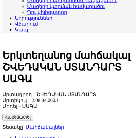
Մազերի հարդարման հավաքածու
Մազերի կտրման հավաքածու
Պուլվիլիզատոր
Նորություններ
Վճարում
Կապ
Երկտեղանոց մահճակալ
ՇՎԵԴԱԿԱՆ ՍՏԱՆԴԱՐՏ
ՍԱԳԱ
Արտադրող – ՇՎԵԴԱԿԱՆ ՍՏԱՆԴԱՐՏ
Արտիկուլ – 2.08.04.060.1
Մոդել – ՍԱԳԱ
Համեմատել
Տեսակը՝
Մահճակալներ
Նկարագրություն