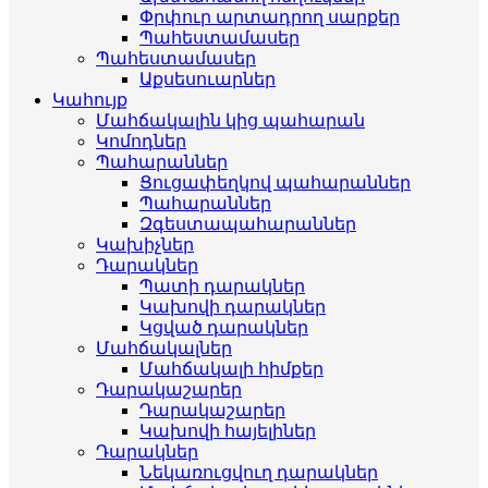
Փրփուր արտադրող սարքեր
Պահեստամասեր
Պահեստամասեր
Աքսեսուարներ
Կահույք
Մահճակալին կից պահարան
Կոմոդներ
Պահարաններ
Ցուցափեղկով պահարաններ
Պահարաններ
Զգեստապահարաններ
Կախիչներ
Դարակներ
Պատի դարակներ
Կախովի դարակներ
Կցված դարակներ
Մահճակալներ
Մահճակալի հիմքեր
Դարակաշարեր
Դարակաշարեր
Կախովի հայելիներ
Դարակներ
Նեկառուցվուղ դարակներ