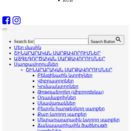
RUB
Search for:
Search Button
Մեր մասին
ՇԻՆԱՐԱՐԱԿԱՆ ՍԱՐՔԱՎՈՐՈՒՄՆԵՐ
ԱՅԳԵԳՈՐԾԱԿԱՆ ՍԱՐՔԱՎՈՐՈՒՄՆԵՐ
Սարքավորումներ
ՇԻՆԱՐԱՐԱԿԱՆ ՍԱՐՔԱՎՈՐՈՒՄՆԵՐ
Բենզինային կտրիչներ
Վիբրատորներ
Կոմպակտորներ
Թրթռաձողեր (վիբրոռեյկա)
Օդամաքրիչներ
Սկավառակներ
Բետոն հարթեցնող սարքեր
Քար կտրող սարքեր
Մետաղալարային կտրող սարքեր
Ճանապարհային ծածկույթի
կտրիչներ