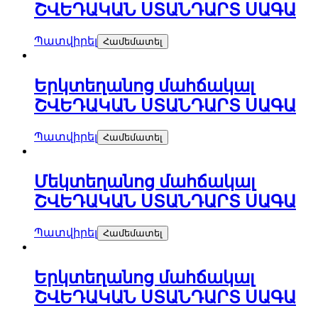
ՇՎԵԴԱԿԱՆ ՍՏԱՆԴԱՐՏ ՍԱԳԱ
Պատվիրել
Համեմատել
Երկտեղանոց մահճակալ
ՇՎԵԴԱԿԱՆ ՍՏԱՆԴԱՐՏ ՍԱԳԱ
Պատվիրել
Համեմատել
Մեկտեղանոց մահճակալ
ՇՎԵԴԱԿԱՆ ՍՏԱՆԴԱՐՏ ՍԱԳԱ
Պատվիրել
Համեմատել
Երկտեղանոց մահճակալ
ՇՎԵԴԱԿԱՆ ՍՏԱՆԴԱՐՏ ՍԱԳԱ