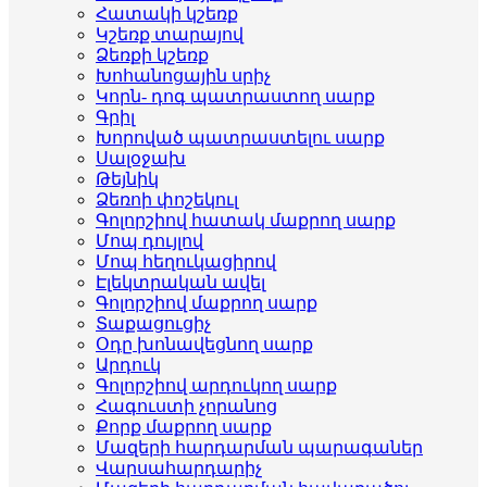
Հատակի կշեռք
Կշեռք տարայով
Ձեռքի կշեռք
Խոհանոցային սրիչ
Կորն- դոգ պատրաստող սարք
Գրիլ
Խորոված պատրաստելու սարք
Սալօջախ
Թեյնիկ
Ձեռոի փոշեկուլ
Գոլորշիով հատակ մաքրող սարք
Մոպ դույլով
Մոպ հեղուկացիրով
Էլեկտրական ավել
Գոլորշիով մաքրող սարք
Տաքացուցիչ
Օդը խոնավեցնող սարք
Արդուկ
Գոլորշիով արդուկող սարք
Հագուստի չորանոց
Քորք մաքրող սարք
Մազերի հարդարման պարագաներ
Վարսահարդարիչ