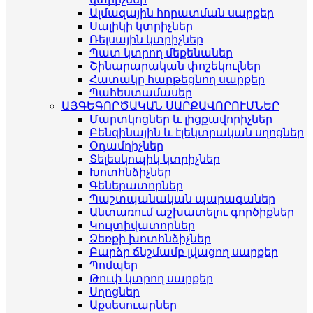
Ալմազային հորատման սարքեր
Սալիկի կտրիչներ
Ռելսային կտրիչներ
Պատ կտրող մեքենաներ
Շինարարական փոշեկուլներ
Հատակը հարթեցնող սարքեր
Պահեստամասեր
ԱՅԳԵԳՈՐԾԱԿԱՆ ՍԱՐՔԱՎՈՐՈՒՄՆԵՐ
Մարտկոցներ և լիցքավորիչներ
Բենզինային և էլեկտրական սղոցներ
Օդամղիչներ
Տելեսկոպիկ կտրիչներ
Խոտհնձիչներ
Գեներատորներ
Պաշտպանական պարագաներ
Անտառում աշխատելու գործիքներ
Կուլտիվատորներ
Ձեռքի խոտհնձիչներ
Բարձր ճնշմամբ լվացող սարքեր
Պոմպեր
Թուփ կտրող սարքեր
Սղոցներ
Աքսեսուարներ