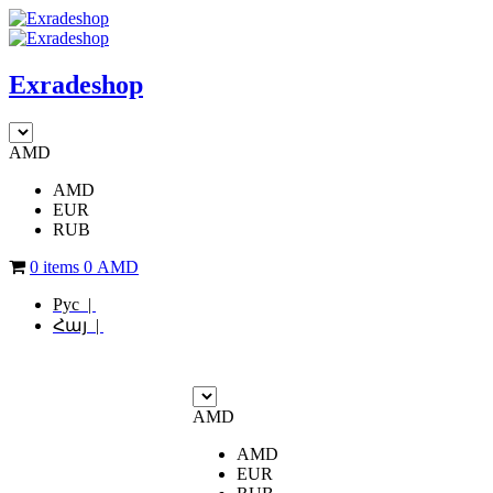
Exradeshop
AMD
AMD
EUR
RUB
0 items
0
AMD
Рус |
Հայ |
AMD
AMD
EUR