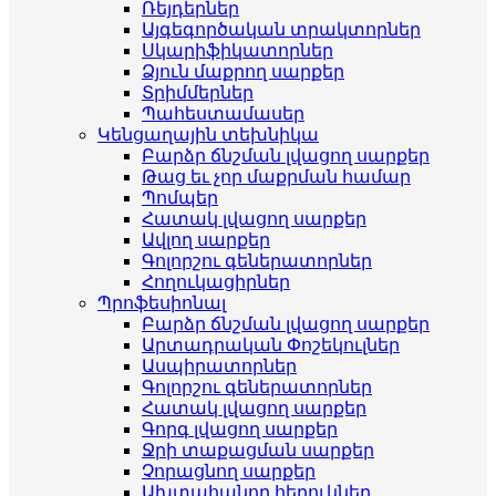
Ռեյդերներ
Այգեգործական տրակտորներ
Սկարիֆիկատորներ
Ձյուն մաքրող սարքեր
Տրիմմերներ
Պահեստամասեր
Կենցաղային տեխնիկա
Բարձր ճնշման լվացող սարքեր
Թաց եւ չոր մաքրման համար
Պոմպեր
Հատակ լվացող սարքեր
Ավլող սարքեր
Գոլորշու գեներատորներ
Հողուկացիրներ
Պրոֆեսիոնալ
Բարձր ճնշման լվացող սարքեր
Արտադրական Փոշեկուլներ
Ասպիրատորներ
Գոլորշու գեներատորներ
Հատակ լվացող սարքեր
Գորգ լվացող սարքեր
Ջրի տաքացման սարքեր
Չորացնող սարքեր
Ախտահանող հեղուկներ