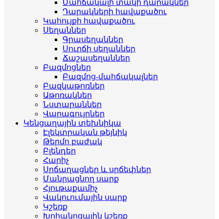
Մահճակալի տակի դարակներ
Դարակների հավաքածու
Կահույքի հավաքածու
Սեղաններ
Գրասեղաններ
Սուրճի սեղաններ
Ճաշասեղաններ
Բազմոցներ
Բազմոց-մահճակալներ
Բազկաթոռներ
Աթոռակներ
Նստարաններ
Վարագույրներ
Կենցաղային տեխնիկա
Էլեկտրական թեյնիկ
Թերմո բաժակ
Բլենդեր
Հարիչ
Սրճաղացներ և սրճեփներ
Մանրացնող սարք
Հյութաքամիչ
Վակուումային սարք
Կշեռք
Խոհանոցային կշեռք