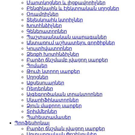
Մարտկոցներ և լիցքավորիչներ
Բենզինային և էլեկտրական սղոցներ
Օդամղիչներ
Տելեսկոպիկ կտրիչներ
Խոտհնձիչներ
Գեներատորներ
Պաշտպանական պարագաներ
Անտառում աշխատելու գործիքներ
Կուլտիվատորներ
Ձեռքի խոտհնձիչներ
Բարձր ճնշմամբ լվացող սարքեր
Պոմպեր
Թուփ կտրող սարքեր
Սղոցներ
Աքսեսուարներ
Ռեյդերներ
Այգեգործական տրակտորներ
Սկարիֆիկատորներ
Ձյուն մաքրող սարքեր
Տրիմմերներ
Պահեստամասեր
Պրոֆեսիոնալ
Բարձր ճնշման լվացող սարքեր
Արտադրական Փոշեկուլներ