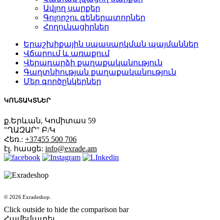
Ավլող սարքեր
Գոլորշու գեներատորներ
Հողուկացիրներ
Երաշխիքային սպասարկման պայմաններ
Վճարում և առաքում
Վերադարձի քաղաքականություն
Գաղտնիության քաղաքականություն
Մեր գործընկերներ
ԿՈՆՏԱԿՏՆԵՐ
ք.Երևան, Կոմիտաս 59
"ՂԱԶԱՐ" Բ/Կ
Հեռ.:
+37455 500 706
էլ. հասցե:
info@exrade.am
© 2026 Exradeshop.
Click outside to hide the comparison bar
Համեմատել