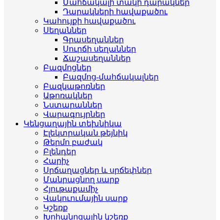
Մահճակալի տակի դարակներ
Դարակների հավաքածու
Կահույքի հավաքածու
Սեղաններ
Գրասեղաններ
Սուրճի սեղաններ
Ճաշասեղաններ
Բազմոցներ
Բազմոց-մահճակալներ
Բազկաթոռներ
Աթոռակներ
Նստարաններ
Վարագույրներ
Կենցաղային տեխնիկա
Էլեկտրական թեյնիկ
Թերմո բաժակ
Բլենդեր
Հարիչ
Սրճաղացներ և սրճեփներ
Մանրացնող սարք
Հյութաքամիչ
Վակուումային սարք
Կշեռք
Խոհանոցային կշեռք