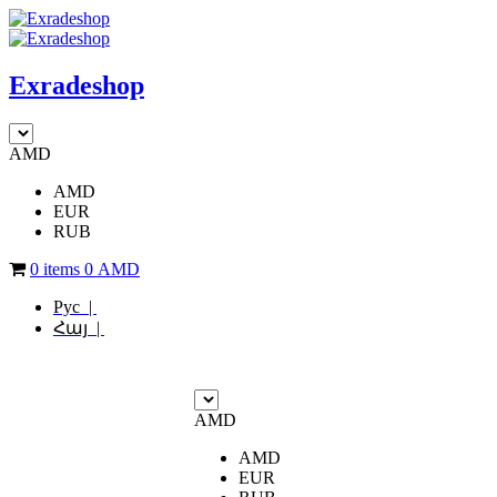
Exradeshop
AMD
AMD
EUR
RUB
0 items
0
AMD
Рус |
Հայ |
AMD
AMD
EUR