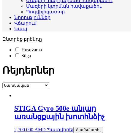
Մազերի հարդարման հավաքածու
Մազերի կտրման հավաքածու
Պուլվիլիզատոր
Նորություններ
Վճարում
Կապ
Ընտրեք բրենդը
Husqvarna
Stiga
Ռեյդերներ
STIGA Gyro 500e անլար
առանցքային խոտհնձիչ
2,700,000
AMD
Պատվիրել
Համեմատել