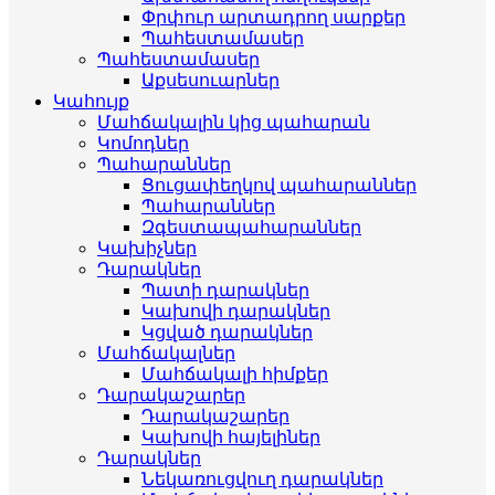
Փրփուր արտադրող սարքեր
Պահեստամասեր
Պահեստամասեր
Աքսեսուարներ
Կահույք
Մահճակալին կից պահարան
Կոմոդներ
Պահարաններ
Ցուցափեղկով պահարաններ
Պահարաններ
Զգեստապահարաններ
Կախիչներ
Դարակներ
Պատի դարակներ
Կախովի դարակներ
Կցված դարակներ
Մահճակալներ
Մահճակալի հիմքեր
Դարակաշարեր
Դարակաշարեր
Կախովի հայելիներ
Դարակներ
Նեկառուցվուղ դարակներ