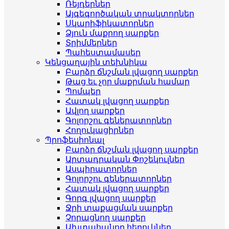
Ռեյդերներ
Այգեգործական տրակտորներ
Սկարիֆիկատորներ
Ձյուն մաքրող սարքեր
Տրիմմերներ
Պահեստամասեր
Կենցաղային տեխնիկա
Բարձր ճնշման լվացող սարքեր
Թաց եւ չոր մաքրման համար
Պոմպեր
Հատակ լվացող սարքեր
Ավլող սարքեր
Գոլորշու գեներատորներ
Հողուկացիրներ
Պրոֆեսիոնալ
Բարձր ճնշման լվացող սարքեր
Արտադրական Փոշեկուլներ
Ասպիրատորներ
Գոլորշու գեներատորներ
Հատակ լվացող սարքեր
Գորգ լվացող սարքեր
Ջրի տաքացման սարքեր
Չորացնող սարքեր
Ախտահանող հեղուկներ