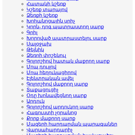
Հատակի կշեռք
Կշեռք տարայով
Ձեռքի կշեռք
Խոհանոցային սրիչ
Կորն- դոգ պատրաստող սարք
Գրիլ
Խորոված պատրաստելու սարք
Սալօջախ
Թեյնիկ
Ձեռոի փոշեկուլ
Գոլորշիով հատակ մաքրող սարք
Մոպ դույլով
Մոպ հեղուկացիրով
Էլեկտրական ավել
Գոլորշիով մաքրող սարք
Տաքացուցիչ
Օդը խոնավեցնող սարք
Արդուկ
Գոլորշիով արդուկող սարք
Հագուստի չորանոց
Քորք մաքրող սարք
Մազերի հարդարման պարագաներ
Վարսահարդարիչ