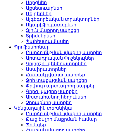
Սղոցներ
Աքսեսուարներ
Ռեյդերներ
Այգեգործական տրակտորներ
Սկարիֆիկատորներ
Ձյուն մաքրող սարքեր
Տրիմմերներ
Պահեստամասեր
Պրոֆեսիոնալ
Բարձր ճնշման լվացող սարքեր
Արտադրական Փոշեկուլներ
Գոլորշու գեներատորներ
Ասպիրատորներ
Հատակ լվացող սարքեր
Ջրի տաքացման սարքեր
Փրփուր արտադրող սարքեր
Գորգ լվացող սարքեր
Ախտահանող հեղուկներ
Չորացնող սարքեր
Կենցաղային տեխնիկա
Բարձր ճնշման լվացող սարքեր
Թաց եւ չոր մաքրման համար
Պոմպեր
Հատակ լվացող սարքեր