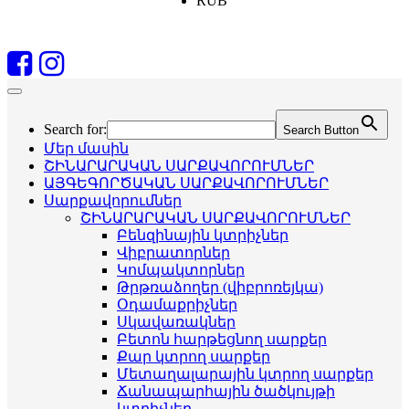
RUB
Search for:
Search Button
Մեր մասին
ՇԻՆԱՐԱՐԱԿԱՆ ՍԱՐՔԱՎՈՐՈՒՄՆԵՐ
ԱՅԳԵԳՈՐԾԱԿԱՆ ՍԱՐՔԱՎՈՐՈՒՄՆԵՐ
Սարքավորումներ
ՇԻՆԱՐԱՐԱԿԱՆ ՍԱՐՔԱՎՈՐՈՒՄՆԵՐ
Բենզինային կտրիչներ
Վիբրատորներ
Կոմպակտորներ
Թրթռաձողեր (վիբրոռեյկա)
Օդամաքրիչներ
Սկավառակներ
Բետոն հարթեցնող սարքեր
Քար կտրող սարքեր
Մետաղալարային կտրող սարքեր
Ճանապարհային ծածկույթի
կտրիչներ