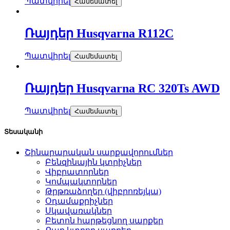
Պատվիրել
Համեմատել
Ռայդեր Husqvarna R112C
Պատվիրել
Համեմատել
Ռայդեր Husqvarna RC 320Ts AWD
Պատվիրել
Համեմատել
Տեսականի
Շինարարական սարքավորումներ
Բենզինային կտրիչներ
Վիբրատորներ
Կոմպակտորներ
Թրթռաձողեր (վիբրոռեյկա)
Օդամաքրիչներ
Սկավառակներ
Բետոն հարթեցնող սարքեր