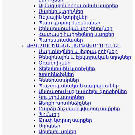
Ալմազային հորատման սարքեր
Սալիկի կտրիչներ
Ռելսային կտրիչներ
Պատ կտրող մեքենաներ
Շինարարական փոշեկուլներ
Հատակը հարթեցնող սարքեր
Պահեստամասեր
ԱՅԳԵԳՈՐԾԱԿԱՆ ՍԱՐՔԱՎՈՐՈՒՄՆԵՐ
Մարտկոցներ և լիցքավորիչներ
Բենզինային և էլեկտրական սղոցներ
Օդամղիչներ
Տելեսկոպիկ կտրիչներ
Խոտհնձիչներ
Գեներատորներ
Պաշտպանական պարագաներ
Անտառում աշխատելու գործիքներ
Կուլտիվատորներ
Ձեռքի խոտհնձիչներ
Բարձր ճնշմամբ լվացող սարքեր
Պոմպեր
Թուփ կտրող սարքեր
Սղոցներ
Աքսեսուարներ