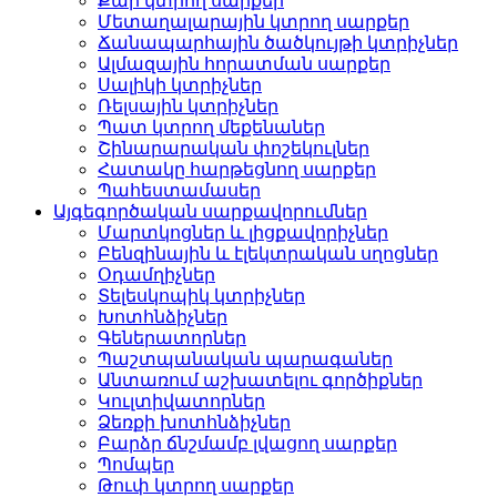
Քար կտրող սարքեր
Մետաղալարային կտրող սարքեր
Ճանապարհային ծածկույթի կտրիչներ
Ալմազային հորատման սարքեր
Սալիկի կտրիչներ
Ռելսային կտրիչներ
Պատ կտրող մեքենաներ
Շինարարական փոշեկուլներ
Հատակը հարթեցնող սարքեր
Պահեստամասեր
Այգեգործական սարքավորումներ
Մարտկոցներ և լիցքավորիչներ
Բենզինային և էլեկտրական սղոցներ
Օդամղիչներ
Տելեսկոպիկ կտրիչներ
Խոտհնձիչներ
Գեներատորներ
Պաշտպանական պարագաներ
Անտառում աշխատելու գործիքներ
Կուլտիվատորներ
Ձեռքի խոտհնձիչներ
Բարձր ճնշմամբ լվացող սարքեր
Պոմպեր
Թուփ կտրող սարքեր