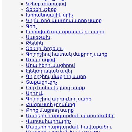
Կշեռք տարայով
Ձեռքի կշեռք
Խոհանոցային սրիչ
Կորն- դոգ պատրաստող սարք
Գրիլ
Խորոված պատրաստելու սարք
Սալօջախ
Թեյնիկ
Ձեռոի փոշեկուլ
Գոլորշիով հատակ մաքրող սարք
Մոպ դույլով
Մոպ հեղուկացիրով
Էլեկտրական ավել
Գոլորշիով մաքրող սարք
Տաքացուցիչ
Օդը խոնավեցնող սարք
Արդուկ
Գոլորշիով արդուկող սարք
Հագուստի չորանոց
Քորք մաքրող սարք
Մազերի հարդարման պարագաներ
Վարսահարդարիչ
Մազերի հարդարման հավաքածու