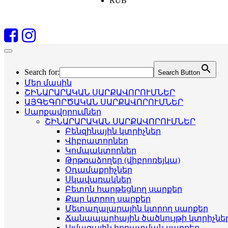
RUB
Search for:
Search Button
Մեր մասին
ՇԻՆԱՐԱՐԱԿԱՆ ՍԱՐՔԱՎՈՐՈՒՄՆԵՐ
ԱՅԳԵԳՈՐԾԱԿԱՆ ՍԱՐՔԱՎՈՐՈՒՄՆԵՐ
Սարքավորումներ
ՇԻՆԱՐԱՐԱԿԱՆ ՍԱՐՔԱՎՈՐՈՒՄՆԵՐ
Բենզինային կտրիչներ
Վիբրատորներ
Կոմպակտորներ
Թրթռաձողեր (վիբրոռեյկա)
Օդամաքրիչներ
Սկավառակներ
Բետոն հարթեցնող սարքեր
Քար կտրող սարքեր
Մետաղալարային կտրող սարքեր
Ճանապարհային ծածկույթի կտրիչնե
Ալմազային հորատման սարքեր