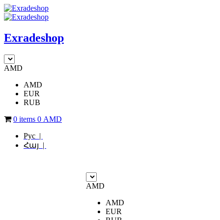
Exradeshop
AMD
AMD
EUR
RUB
0 items
0
AMD
Рус |
Հայ |
AMD
AMD
EUR