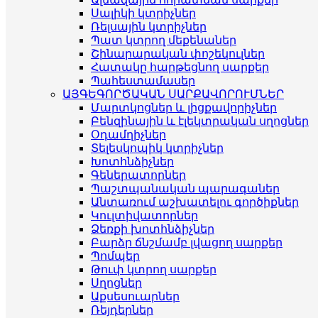
Սալիկի կտրիչներ
Ռելսային կտրիչներ
Պատ կտրող մեքենաներ
Շինարարական փոշեկուլներ
Հատակը հարթեցնող սարքեր
Պահեստամասեր
ԱՅԳԵԳՈՐԾԱԿԱՆ ՍԱՐՔԱՎՈՐՈՒՄՆԵՐ
Մարտկոցներ և լիցքավորիչներ
Բենզինային և էլեկտրական սղոցներ
Օդամղիչներ
Տելեսկոպիկ կտրիչներ
Խոտհնձիչներ
Գեներատորներ
Պաշտպանական պարագաներ
Անտառում աշխատելու գործիքներ
Կուլտիվատորներ
Ձեռքի խոտհնձիչներ
Բարձր ճնշմամբ լվացող սարքեր
Պոմպեր
Թուփ կտրող սարքեր
Սղոցներ
Աքսեսուարներ
Ռեյդերներ