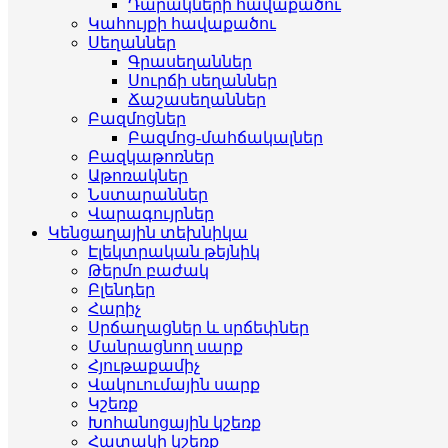
Դարակների հավաքածու
Կահույքի հավաքածու
Սեղաններ
Գրասեղաններ
Սուրճի սեղաններ
Ճաշասեղաններ
Բազմոցներ
Բազմոց-մահճակալներ
Բազկաթոռներ
Աթոռակներ
Նստարաններ
Վարագույրներ
Կենցաղային տեխնիկա
Էլեկտրական թեյնիկ
Թերմո բաժակ
Բլենդեր
Հարիչ
Սրճաղացներ և սրճեփներ
Մանրացնող սարք
Հյութաքամիչ
Վակուումային սարք
Կշեռք
Խոհանոցային կշեռք
Հատակի կշեռք