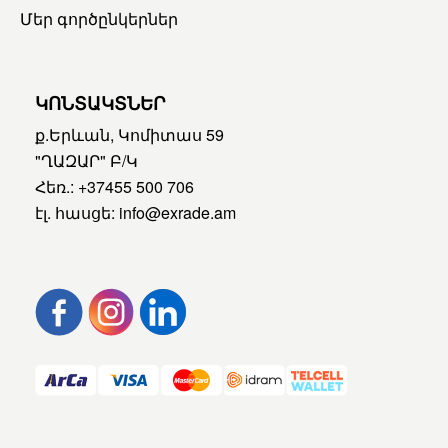
Մեր գործընկերներ
ԿՈՆՏԱԿՏՆԵՐ
ք.Երևան, Կոմիտաս 59
"ՂԱԶԱՐ" Բ/Կ
Հեռ.:
+37455 500 706
էլ. հասցե:
info@exrade.am