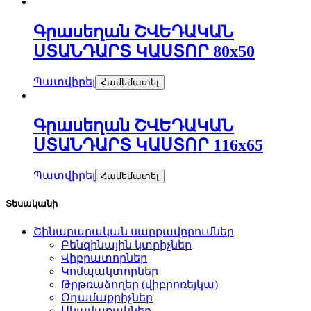
Գրասեղան ՇՎԵԴԱԿԱՆ
ՍՏԱՆԴԱՐՏ ԿԱՍՏՈՐ 80х50
Պատվիրել
Համեմատել
Գրասեղան ՇՎԵԴԱԿԱՆ
ՍՏԱՆԴԱՐՏ ԿԱՍՏՈՐ 116х65
Պատվիրել
Համեմատել
Տեսականի
Շինարարական սարքավորումներ
Բենզինային կտրիչներ
Վիբրատորներ
Կոմպակտորներ
Թրթռաձողեր (վիբրոռեյկա)
Օդամաքրիչներ
Սկավառակներ