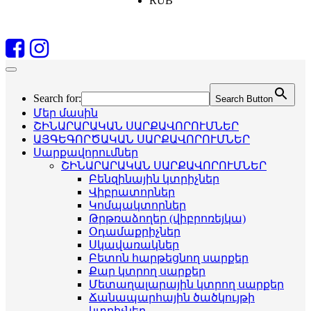
RUB
Search for:
Search Button
Մեր մասին
ՇԻՆԱՐԱՐԱԿԱՆ ՍԱՐՔԱՎՈՐՈՒՄՆԵՐ
ԱՅԳԵԳՈՐԾԱԿԱՆ ՍԱՐՔԱՎՈՐՈՒՄՆԵՐ
Սարքավորումներ
ՇԻՆԱՐԱՐԱԿԱՆ ՍԱՐՔԱՎՈՐՈՒՄՆԵՐ
Բենզինային կտրիչներ
Վիբրատորներ
Կոմպակտորներ
Թրթռաձողեր (վիբրոռեյկա)
Օդամաքրիչներ
Սկավառակներ
Բետոն հարթեցնող սարքեր
Քար կտրող սարքեր
Մետաղալարային կտրող սարքեր
Ճանապարհային ծածկույթի
կտրիչներ