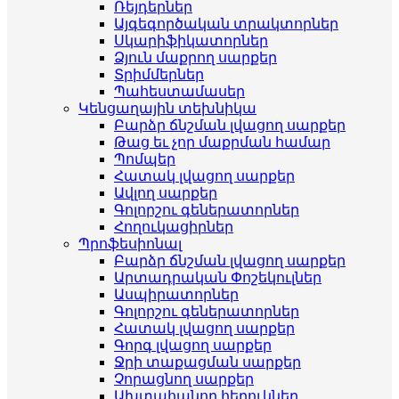
Ռեյդերներ
Այգեգործական տրակտորներ
Սկարիֆիկատորներ
Ձյուն մաքրող սարքեր
Տրիմմերներ
Պահեստամասեր
Կենցաղային տեխնիկա
Բարձր ճնշման լվացող սարքեր
Թաց եւ չոր մաքրման համար
Պոմպեր
Հատակ լվացող սարքեր
Ավլող սարքեր
Գոլորշու գեներատորներ
Հողուկացիրներ
Պրոֆեսիոնալ
Բարձր ճնշման լվացող սարքեր
Արտադրական Փոշեկուլներ
Ասպիրատորներ
Գոլորշու գեներատորներ
Հատակ լվացող սարքեր
Գորգ լվացող սարքեր
Ջրի տաքացման սարքեր
Չորացնող սարքեր
Ախտահանող հեղուկներ