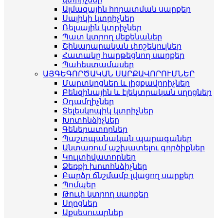
Ալմազային հորատման սարքեր
Սալիկի կտրիչներ
Ռելսային կտրիչներ
Պատ կտրող մեքենաներ
Շինարարական փոշեկուլներ
Հատակը հարթեցնող սարքեր
Պահեստամասեր
ԱՅԳԵԳՈՐԾԱԿԱՆ ՍԱՐՔԱՎՈՐՈՒՄՆԵՐ
Մարտկոցներ և լիցքավորիչներ
Բենզինային և էլեկտրական սղոցներ
Օդամղիչներ
Տելեսկոպիկ կտրիչներ
Խոտհնձիչներ
Գեներատորներ
Պաշտպանական պարագաներ
Անտառում աշխատելու գործիքներ
Կուլտիվատորներ
Ձեռքի խոտհնձիչներ
Բարձր ճնշմամբ լվացող սարքեր
Պոմպեր
Թուփ կտրող սարքեր
Սղոցներ
Աքսեսուարներ