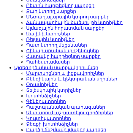
Բետոն հարթեցնող սարքեր
Քար կտրող սարքեր
Մետաղալարային կտրող սարքեր
Ճանապարհային ծածկույթի կտրիչներ
Ալմազային հորատման սարքեր
Սալիկի կտրիչներ
Ռելսային կտրիչներ
Պատ կտրող մեքենաներ
Շինարարական փոշեկուլներ
Հատակը հարթեցնող սարքեր
Պահեստամասեր
Այգեգործական սարքավորումներ
Մարտկոցներ և լիցքավորիչներ
Բենզինային և էլեկտրական սղոցներ
Օդամղիչներ
Տելեսկոպիկ կտրիչներ
Խոտհնձիչներ
Գեներատորներ
Պաշտպանական պարագաներ
Անտառում աշխատելու գործիքներ
Կուլտիվատորներ
Ձեռքի խոտհնձիչներ
Բարձր ճնշմամբ լվացող սարքեր