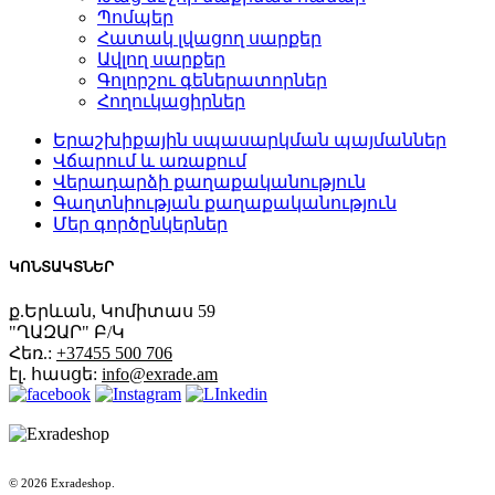
Պոմպեր
Հատակ լվացող սարքեր
Ավլող սարքեր
Գոլորշու գեներատորներ
Հողուկացիրներ
Երաշխիքային սպասարկման պայմաններ
Վճարում և առաքում
Վերադարձի քաղաքականություն
Գաղտնիության քաղաքականություն
Մեր գործընկերներ
ԿՈՆՏԱԿՏՆԵՐ
ք.Երևան, Կոմիտաս 59
"ՂԱԶԱՐ" Բ/Կ
Հեռ.:
+37455 500 706
էլ. հասցե:
info@exrade.am
© 2026 Exradeshop.