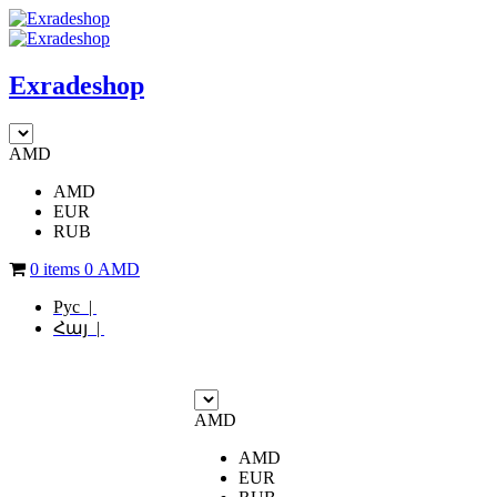
Exradeshop
AMD
AMD
EUR
RUB
0 items
0
AMD
Рус |
Հայ |
AMD
AMD
EUR