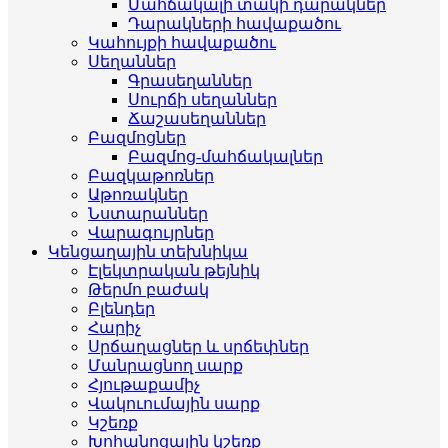
Մահճակալի տակի դարակներ
Դարակների հավաքածու
Կահույքի հավաքածու
Սեղաններ
Գրասեղաններ
Սուրճի սեղաններ
Ճաշասեղաններ
Բազմոցներ
Բազմոց-մահճակալներ
Բազկաթոռներ
Աթոռակներ
Նստարաններ
Վարագույրներ
Կենցաղային տեխնիկա
Էլեկտրական թեյնիկ
Թերմո բաժակ
Բլենդեր
Հարիչ
Սրճաղացներ և սրճեփներ
Մանրացնող սարք
Հյութաքամիչ
Վակուումային սարք
Կշեռք
Խոհանոցային կշեռք