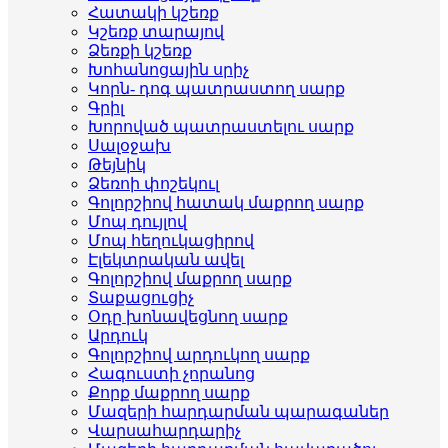
Հատակի կշեռք
Կշեռք տարայով
Ձեռքի կշեռք
Խոհանոցային սրիչ
Կորն- դոգ պատրաստող սարք
Գրիլ
Խորոված պատրաստելու սարք
Սալօջախ
Թեյնիկ
Ձեռոի փոշեկուլ
Գոլորշիով հատակ մաքրող սարք
Մոպ դույլով
Մոպ հեղուկացիրով
Էլեկտրական ավել
Գոլորշիով մաքրող սարք
Տաքացուցիչ
Օդը խոնավեցնող սարք
Արդուկ
Գոլորշիով արդուկող սարք
Հագուստի չորանոց
Քորք մաքրող սարք
Մազերի հարդարման պարագաներ
Վարսահարդարիչ