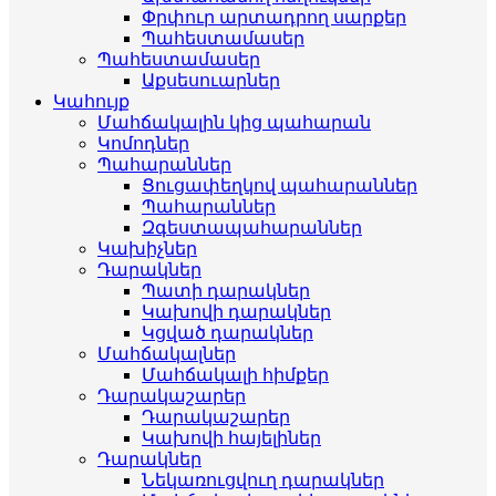
Փրփուր արտադրող սարքեր
Պահեստամասեր
Պահեստամասեր
Աքսեսուարներ
Կահույք
Մահճակալին կից պահարան
Կոմոդներ
Պահարաններ
Ցուցափեղկով պահարաններ
Պահարաններ
Զգեստապահարաններ
Կախիչներ
Դարակներ
Պատի դարակներ
Կախովի դարակներ
Կցված դարակներ
Մահճակալներ
Մահճակալի հիմքեր
Դարակաշարեր
Դարակաշարեր
Կախովի հայելիներ
Դարակներ
Նեկառուցվուղ դարակներ