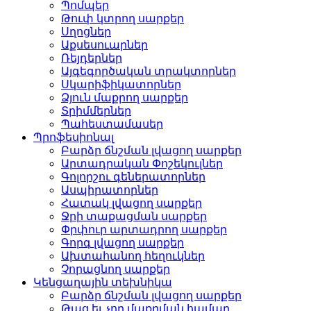
Պոմպեր
Թուփ կտրող սարքեր
Սղոցներ
Աքսեսուարներ
Ռեյդերներ
Այգեգործական տրակտորներ
Սկարիֆիկատորներ
Ձյուն մաքրող սարքեր
Տրիմմերներ
Պահեստամասեր
Պրոֆեսիոնալ
Բարձր ճնշման լվացող սարքեր
Արտադրական Փոշեկուլներ
Գոլորշու գեներատորներ
Ասպիրատորներ
Հատակ լվացող սարքեր
Ջրի տաքացման սարքեր
Փրփուր արտադրող սարքեր
Գորգ լվացող սարքեր
Ախտահանող հեղուկներ
Չորացնող սարքեր
Կենցաղային տեխնիկա
Բարձր ճնշման լվացող սարքեր
Թաց եւ չոր մաքրման համար