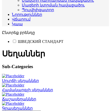
Մազերի հարդարման հավաքածու
Մազերի կտրման հավաքածու
Պուլվիլիզատոր
Նորություններ
Վճարում
Կապ
Ընտրեք բրենդը
ШВЕДСКИЙ СТАНДАРТ
Սեղաններ
Sub-Categories
Սուրճի սեղաններ
Համակարգչի սեղաններ
Ճաշասեղաններ
Գրասեղաններ