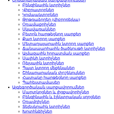
Շինարարական սարքավորումներ
Բենզինային կտրիչներ
Վիբրատորներ
Կոմպակտորներ
Թրթռաձողեր (վիբրոռեյկա)
Օդամաքրիչներ
Սկավառակներ
Բետոն հարթեցնող սարքեր
Քար կտրող սարքեր
Մետաղալարային կտրող սարքեր
Ճանապարհային ծածկույթի կտրիչներ
Ալմազային հորատման սարքեր
Սալիկի կտրիչներ
Ռելսային կտրիչներ
Պատ կտրող մեքենաներ
Շինարարական փոշեկուլներ
Հատակը հարթեցնող սարքեր
Պահեստամասեր
Այգեգործական սարքավորումներ
Մարտկոցներ և լիցքավորիչներ
Բենզինային և էլեկտրական սղոցներ
Օդամղիչներ
Տելեսկոպիկ կտրիչներ
Խոտհնձիչներ