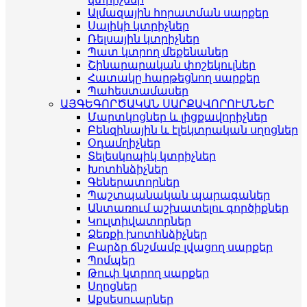
Ալմազային հորատման սարքեր
Սալիկի կտրիչներ
Ռելսային կտրիչներ
Պատ կտրող մեքենաներ
Շինարարական փոշեկուլներ
Հատակը հարթեցնող սարքեր
Պահեստամասեր
ԱՅԳԵԳՈՐԾԱԿԱՆ ՍԱՐՔԱՎՈՐՈՒՄՆԵՐ
Մարտկոցներ և լիցքավորիչներ
Բենզինային և էլեկտրական սղոցներ
Օդամղիչներ
Տելեսկոպիկ կտրիչներ
Խոտհնձիչներ
Գեներատորներ
Պաշտպանական պարագաներ
Անտառում աշխատելու գործիքներ
Կուլտիվատորներ
Ձեռքի խոտհնձիչներ
Բարձր ճնշմամբ լվացող սարքեր
Պոմպեր
Թուփ կտրող սարքեր
Սղոցներ
Աքսեսուարներ