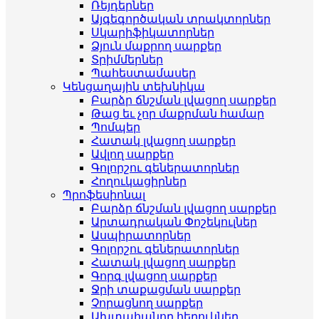
Ռեյդերներ
Այգեգործական տրակտորներ
Սկարիֆիկատորներ
Ձյուն մաքրող սարքեր
Տրիմմերներ
Պահեստամասեր
Կենցաղային տեխնիկա
Բարձր ճնշման լվացող սարքեր
Թաց եւ չոր մաքրման համար
Պոմպեր
Հատակ լվացող սարքեր
Ավլող սարքեր
Գոլորշու գեներատորներ
Հողուկացիրներ
Պրոֆեսիոնալ
Բարձր ճնշման լվացող սարքեր
Արտադրական Փոշեկուլներ
Ասպիրատորներ
Գոլորշու գեներատորներ
Հատակ լվացող սարքեր
Գորգ լվացող սարքեր
Ջրի տաքացման սարքեր
Չորացնող սարքեր
Ախտահանող հեղուկներ