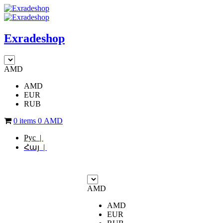
Exradeshop
AMD
AMD
EUR
RUB
0 items
0
AMD
Рус |
Հայ |
AMD
AMD
EUR