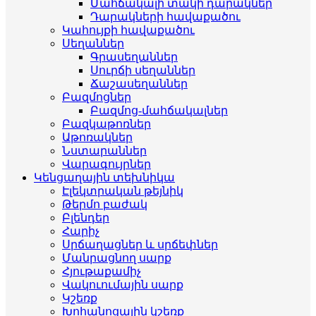
Մահճակալի տակի դարակներ
Դարակների հավաքածու
Կահույքի հավաքածու
Սեղաններ
Գրասեղաններ
Սուրճի սեղաններ
Ճաշասեղաններ
Բազմոցներ
Բազմոց-մահճակալներ
Բազկաթոռներ
Աթոռակներ
Նստարաններ
Վարագույրներ
Կենցաղային տեխնիկա
Էլեկտրական թեյնիկ
Թերմո բաժակ
Բլենդեր
Հարիչ
Սրճաղացներ և սրճեփներ
Մանրացնող սարք
Հյութաքամիչ
Վակուումային սարք
Կշեռք
Խոհանոցային կշեռք