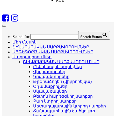
RUB
Search for:
Search Button
Մեր մասին
ՇԻՆԱՐԱՐԱԿԱՆ ՍԱՐՔԱՎՈՐՈՒՄՆԵՐ
ԱՅԳԵԳՈՐԾԱԿԱՆ ՍԱՐՔԱՎՈՐՈՒՄՆԵՐ
Սարքավորումներ
ՇԻՆԱՐԱՐԱԿԱՆ ՍԱՐՔԱՎՈՐՈՒՄՆԵՐ
Բենզինային կտրիչներ
Վիբրատորներ
Կոմպակտորներ
Թրթռաձողեր (վիբրոռեյկա)
Օդամաքրիչներ
Սկավառակներ
Բետոն հարթեցնող սարքեր
Քար կտրող սարքեր
Մետաղալարային կտրող սարքեր
Ճանապարհային ծածկույթի
կտրիչներ