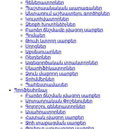
Գեներատորներ
Պաշտպանական պարագաներ
Անտառում աշխատելու գործիքներ
Կուլտիվատորներ
Ձեռքի խոտհնձիչներ
Բարձր ճնշմամբ լվացող սարքեր
Պոմպեր
Թուփ կտրող սարքեր
Սղոցներ
Աքսեսուարներ
Ռեյդերներ
Այգեգործական տրակտորներ
Սկարիֆիկատորներ
Ձյուն մաքրող սարքեր
Տրիմմերներ
Պահեստամասեր
Պրոֆեսիոնալ
Բարձր ճնշման լվացող սարքեր
Արտադրական Փոշեկուլներ
Գոլորշու գեներատորներ
Ասպիրատորներ
Հատակ լվացող սարքեր
Ջրի տաքացման սարքեր
Փրփուր արտադրող սարքեր