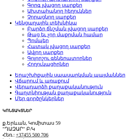
Գորգ լվացող սարքեր
Ախտահանող հեղուկներ
Չորացնող սարքեր
Կենցաղային տեխնիկա
Բարձր ճնշման լվացող սարքեր
Թաց եւ չոր մաքրման համար
Պոմպեր
Հատակ լվացող սարքեր
Ավլող սարքեր
Գոլորշու գեներատորներ
Հողուկացիրներ
Երաշխիքային սպասարկման պայմաններ
Վճարում և առաքում
Վերադարձի քաղաքականություն
Գաղտնիության քաղաքականություն
Մեր գործընկերներ
ԿՈՆՏԱԿՏՆԵՐ
ք.Երևան, Կոմիտաս 59
"ՂԱԶԱՐ" Բ/Կ
Հեռ.:
+37455 500 706