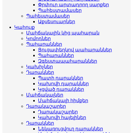
Փրփուր արտադրող սարքեր
Պահեստամասեր
Պահեստամասեր
Աքսեսուարներ
Կահույք
Մահճակալին կից պահարան
Կոմոդներ
Պահարաններ
Ցուցափեղկով պահարաններ
Պահարաններ
Զգեստապահարաններ
Կախիչներ
Դարակներ
Պատի դարակներ
Կախովի դարակներ
Կցված դարակներ
Մահճակալներ
Մահճակալի հիմքեր
Դարակաշարեր
Դարակաշարեր
Կախովի հայելիներ
Դարակներ
Նեկառուցվուղ դարակներ