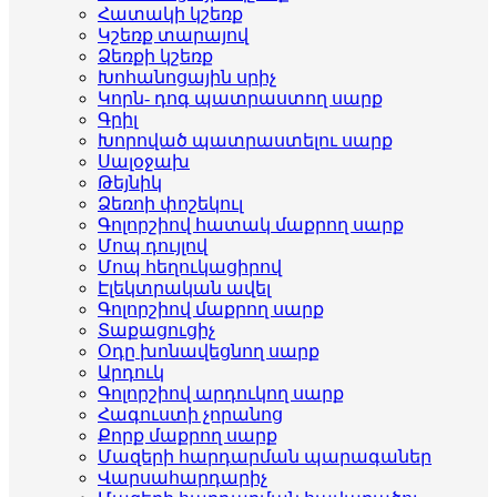
Հատակի կշեռք
Կշեռք տարայով
Ձեռքի կշեռք
Խոհանոցային սրիչ
Կորն- դոգ պատրաստող սարք
Գրիլ
Խորոված պատրաստելու սարք
Սալօջախ
Թեյնիկ
Ձեռոի փոշեկուլ
Գոլորշիով հատակ մաքրող սարք
Մոպ դույլով
Մոպ հեղուկացիրով
Էլեկտրական ավել
Գոլորշիով մաքրող սարք
Տաքացուցիչ
Օդը խոնավեցնող սարք
Արդուկ
Գոլորշիով արդուկող սարք
Հագուստի չորանոց
Քորք մաքրող սարք
Մազերի հարդարման պարագաներ
Վարսահարդարիչ