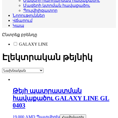
Մազերի հարդարման հավաքածու
Մազերի կտրման հավաքածու
Պուլվիլիզատոր
Նորություններ
Վճարում
Կապ
Ընտրեք բրենդը
GALAXY LINE
Էլեկտրական թեյնիկ
Թեյի պատրաստման
հավաքածու GALAXY LINE GL
0403
19,000
AMD
Պատվիրել
Համեմատել