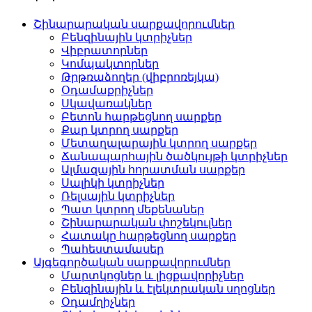
Շինարարական սարքավորումներ
Բենզինային կտրիչներ
Վիբրատորներ
Կոմպակտորներ
Թրթռաձողեր (վիբրոռեյկա)
Օդամաքրիչներ
Սկավառակներ
Բետոն հարթեցնող սարքեր
Քար կտրող սարքեր
Մետաղալարային կտրող սարքեր
Ճանապարհային ծածկույթի կտրիչներ
Ալմազային հորատման սարքեր
Սալիկի կտրիչներ
Ռելսային կտրիչներ
Պատ կտրող մեքենաներ
Շինարարական փոշեկուլներ
Հատակը հարթեցնող սարքեր
Պահեստամասեր
Այգեգործական սարքավորումներ
Մարտկոցներ և լիցքավորիչներ
Բենզինային և էլեկտրական սղոցներ
Օդամղիչներ