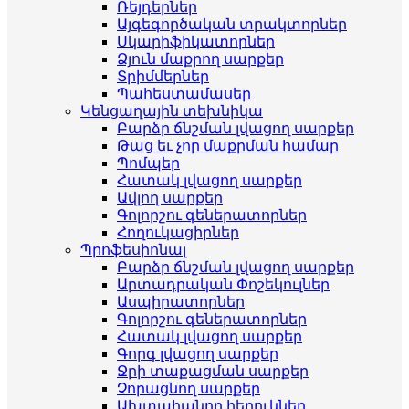
Ռեյդերներ
Այգեգործական տրակտորներ
Սկարիֆիկատորներ
Ձյուն մաքրող սարքեր
Տրիմմերներ
Պահեստամասեր
Կենցաղային տեխնիկա
Բարձր ճնշման լվացող սարքեր
Թաց եւ չոր մաքրման համար
Պոմպեր
Հատակ լվացող սարքեր
Ավլող սարքեր
Գոլորշու գեներատորներ
Հողուկացիրներ
Պրոֆեսիոնալ
Բարձր ճնշման լվացող սարքեր
Արտադրական Փոշեկուլներ
Ասպիրատորներ
Գոլորշու գեներատորներ
Հատակ լվացող սարքեր
Գորգ լվացող սարքեր
Ջրի տաքացման սարքեր
Չորացնող սարքեր
Ախտահանող հեղուկներ