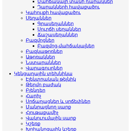
Մահճակալի տակի դարակներ
Դարակների հավաքածու
Կահույքի հավաքածու
Սեղաններ
Գրասեղաններ
Սուրճի սեղաններ
Ճաշասեղաններ
Բազմոցներ
Բազմոց-մահճակալներ
Բազկաթոռներ
Աթոռակներ
Նստարաններ
Վարագույրներ
Կենցաղային տեխնիկա
Էլեկտրական թեյնիկ
Թերմո բաժակ
Բլենդեր
Հարիչ
Սրճաղացներ և սրճեփներ
Մանրացնող սարք
Հյութաքամիչ
Վակուումային սարք
Կշեռք
Խոհանոցային կշեռք