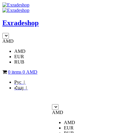
Exradeshop
AMD
AMD
EUR
RUB
0 items
0
AMD
Рус |
Հայ |
AMD
AMD
EUR