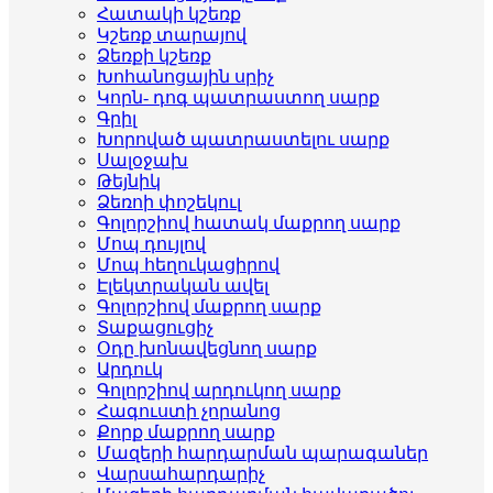
Հատակի կշեռք
Կշեռք տարայով
Ձեռքի կշեռք
Խոհանոցային սրիչ
Կորն- դոգ պատրաստող սարք
Գրիլ
Խորոված պատրաստելու սարք
Սալօջախ
Թեյնիկ
Ձեռոի փոշեկուլ
Գոլորշիով հատակ մաքրող սարք
Մոպ դույլով
Մոպ հեղուկացիրով
Էլեկտրական ավել
Գոլորշիով մաքրող սարք
Տաքացուցիչ
Օդը խոնավեցնող սարք
Արդուկ
Գոլորշիով արդուկող սարք
Հագուստի չորանոց
Քորք մաքրող սարք
Մազերի հարդարման պարագաներ
Վարսահարդարիչ