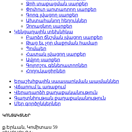
Ջրի տաքացման սարքեր
Փրփուր արտադրող սարքեր
Գորգ լվացող սարքեր
Ախտահանող հեղուկներ
Չորացնող սարքեր
Կենցաղային տեխնիկա
Բարձր ճնշման լվացող սարքեր
Թաց եւ չոր մաքրման համար
Պոմպեր
Հատակ լվացող սարքեր
Ավլող սարքեր
Գոլորշու գեներատորներ
Հողուկացիրներ
Երաշխիքային սպասարկման պայմաններ
Վճարում և առաքում
Վերադարձի քաղաքականություն
Գաղտնիության քաղաքականություն
Մեր գործընկերներ
ԿՈՆՏԱԿՏՆԵՐ
ք.Երևան, Կոմիտաս 59