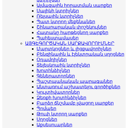
Ալմազային հորատման սարքեր
Սալիկի կտրիչներ
Ռելսային կտրիչներ
Պատ կտրող մեքենաներ
Շինարարական փոշեկուլներ
Հատակը հարթեցնող սարքեր
Պահեստամասեր
ԱՅԳԵԳՈՐԾԱԿԱՆ ՍԱՐՔԱՎՈՐՈՒՄՆԵՐ
Մարտկոցներ և լիցքավորիչներ
Բենզինային և էլեկտրական սղոցներ
Օդամղիչներ
Տելեսկոպիկ կտրիչներ
Խոտհնձիչներ
Գեներատորներ
Պաշտպանական պարագաներ
Անտառում աշխատելու գործիքներ
Կուլտիվատորներ
Ձեռքի խոտհնձիչներ
Բարձր ճնշմամբ լվացող սարքեր
Պոմպեր
Թուփ կտրող սարքեր
Սղոցներ
Աքսեսուարներ