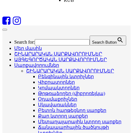
RUB
Search for:
Search Button
Մեր մասին
ՇԻՆԱՐԱՐԱԿԱՆ ՍԱՐՔԱՎՈՐՈՒՄՆԵՐ
ԱՅԳԵԳՈՐԾԱԿԱՆ ՍԱՐՔԱՎՈՐՈՒՄՆԵՐ
Սարքավորումներ
ՇԻՆԱՐԱՐԱԿԱՆ ՍԱՐՔԱՎՈՐՈՒՄՆԵՐ
Բենզինային կտրիչներ
Վիբրատորներ
Կոմպակտորներ
Թրթռաձողեր (վիբրոռեյկա)
Օդամաքրիչներ
Սկավառակներ
Բետոն հարթեցնող սարքեր
Քար կտրող սարքեր
Մետաղալարային կտրող սարքեր
Ճանապարհային ծածկույթի
կտրիչներ