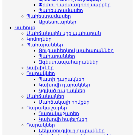
Փրփուր արտադրող սարքեր
Պահեստամասեր
Պահեստամասեր
Աքսեսուարներ
Կահույք
Մահճակալին կից պահարան
Կոմոդներ
Պահարաններ
Ցուցափեղկով պահարաններ
Պահարաններ
Զգեստապահարաններ
Կախիչներ
Դարակներ
Պատի դարակներ
Կախովի դարակներ
Կցված դարակներ
Մահճակալներ
Մահճակալի հիմքեր
Դարակաշարեր
Դարակաշարեր
Կախովի հայելիներ
Դարակներ
Նեկառուցվուղ դարակներ