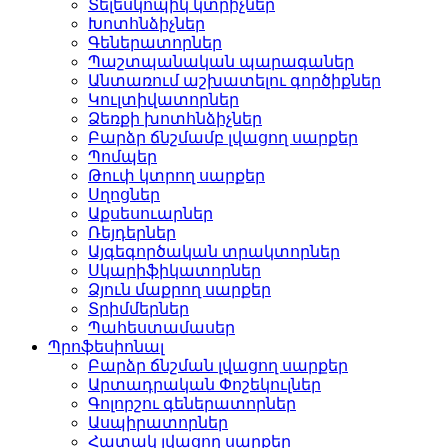
Տելեսկոպիկ կտրիչներ
Խոտհնձիչներ
Գեներատորներ
Պաշտպանական պարագաներ
Անտառում աշխատելու գործիքներ
Կուլտիվատորներ
Ձեռքի խոտհնձիչներ
Բարձր ճնշմամբ լվացող սարքեր
Պոմպեր
Թուփ կտրող սարքեր
Սղոցներ
Աքսեսուարներ
Ռեյդերներ
Այգեգործական տրակտորներ
Սկարիֆիկատորներ
Ձյուն մաքրող սարքեր
Տրիմմերներ
Պահեստամասեր
Պրոֆեսիոնալ
Բարձր ճնշման լվացող սարքեր
Արտադրական Փոշեկուլներ
Գոլորշու գեներատորներ
Ասպիրատորներ
Հատակ լվացող սարքեր