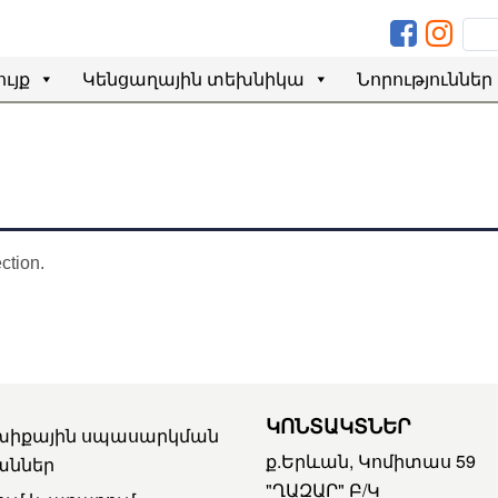
ւյք
Կենցաղային տեխնիկա
Նորություններ
ction.
ԿՈՆՏԱԿՏՆԵՐ
խիքային սպասարկման
ք.Երևան, Կոմիտաս 59
աններ
"ՂԱԶԱՐ" Բ/Կ