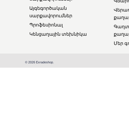
Վճարո
Այգեգործական
Վերա
սարքավորումներ
քաղա
Պրոֆեսիոնալ
Գաղտ
Կենցաղային տեխնիկա
քաղա
Մեր գ
© 2026 Exradeshop.