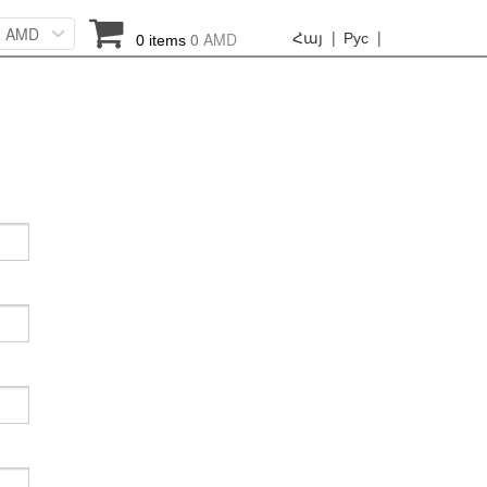
AMD
Հայ |
Рус |
0
AMD
0 items