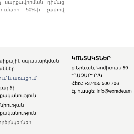
ող սարքավորման դիմաց
ումարի 50%-ի չափով
ԿՈՆՏԱԿՏՆԵՐ
խիքային սպասարկման
ք.Երևան, Կոմիտաս 59
աններ
"ՂԱԶԱՐ" Բ/Կ
ւմ և առաքում
Հեռ.:
+37455 500 706
դարձի
էլ. հասցե:
info@exrade.am
քականություն
նիության
քականություն
ործընկերներ