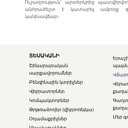
Ուշադրություն՝ արտերկրից պատվիրվ
անհրաժեշտ է կատարել ամբողջ գ
կանխավճար։
ՏԵՍԱԿԱՆԻ
Երաշ
Շինարարական
պայմ
սարքավորումներ
Վճարո
Բենզինային կտրիչներ
Վերա
Վիբրատորներ
քաղա
Կոմպակտորներ
Գաղտ
քաղա
Թրթռաձողեր (վիբրոռեյկա)
Մեր գ
Օդամաքրիչներ
Սկավառակներ