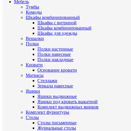
Мебель
Тумбы
Комоды
Шкафы комбинированный
Шкафы с витриной
Шкафы комбинированный
Шкафы для одежды
Вешалки
Полки
Полки настенные
Полки навесные
Полки накладные
Кровати
Основание кровати
Матрасы
Стеллажи
Зеркала навесные
Ящики
Ящики выдвижные
Ящики под кровать выкатной
Комплект выдвижных ящиков
Комплект фурнитуры
Столы
Столы письменные
Журнальные cтолы