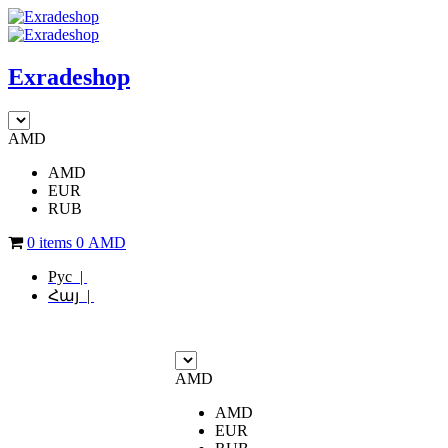
Exradeshop
AMD
AMD
EUR
RUB
0 items
0
AMD
Рус |
Հայ |
AMD
AMD
EUR