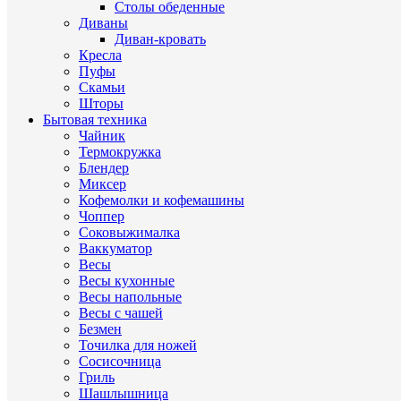
Столы обеденные
Диваны
Диван-кровать
Кресла
Пуфы
Скамьи
Шторы
Бытовая техника
Чайник
Термокружка
Блендер
Миксер
Кофемолки и кофемашины
Чоппер
Соковыжималка
Ваккуматор
Весы
Весы кухонные
Весы напольные
Весы с чашей
Безмен
Точилка для ножей
Сосисочница
Гриль
Шашлышница