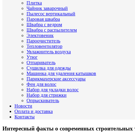
Плитка
Чайник заварочный
Пылесос вертикальный
Паровая швабра
Швабра с ведром
Швабра с распылителем
Электовеник
Пароочиститель
Тепловентилятор
Увлажнитель воздуха
Утюг
Отпариватель
Сушилка для одежды
Машинка для удаления катышков
Парикмахерские аксессуары
Фен для волос
Набор для укладки волос
Набор для стрижки
Опрыскиватель
Новости
Оплата и доставка
Контакты
Интересный факты о современных строительных 