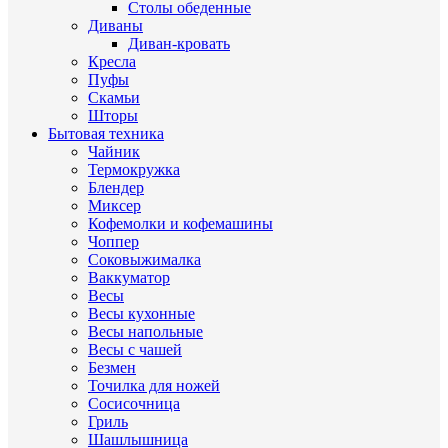
Столы обеденные
Диваны
Диван-кровать
Кресла
Пуфы
Скамьи
Шторы
Бытовая техника
Чайник
Термокружка
Блендер
Миксер
Кофемолки и кофемашины
Чоппер
Соковыжималка
Ваккуматор
Весы
Весы кухонные
Весы напольные
Весы с чашей
Безмен
Точилка для ножей
Сосисочница
Гриль
Шашлышница