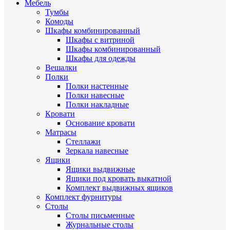
Мебель
Тумбы
Комоды
Шкафы комбинированный
Шкафы с витриной
Шкафы комбинированный
Шкафы для одежды
Вешалки
Полки
Полки настенные
Полки навесные
Полки накладные
Кровати
Основание кровати
Матрасы
Стеллажи
Зеркала навесные
Ящики
Ящики выдвижные
Ящики под кровать выкатной
Комплект выдвижных ящиков
Комплект фурнитуры
Столы
Столы письменные
Журнальные cтолы