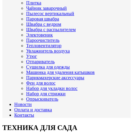
Плитка
Чайник заварочный
Пылесос вертикальный
Паровая швабра
Швабра с ведром
Швабра с распылителем
Электовеник
Пароочиститель
Тепловентилятор
Увлажнитель воздуха
Утюг
Отпариватель
Сушилка для одежды
Машинка для удаления катышков
Парикмахерские аксессуары
Фен для волос
Набор для укладки волос
Набор для стрижки
Опрыскиватель
Новости
Оплата и доставка
Контакты
ТЕХНИКА ДЛЯ САДА