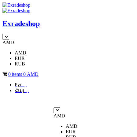
Exradeshop
AMD
AMD
EUR
RUB
0 items
0
AMD
Рус |
Հայ |
AMD
AMD
EUR