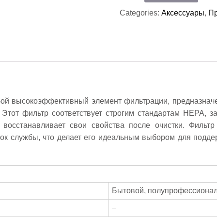
фильтр
Categories:
Аксессуары
,
Пр
для
пылесоса
LAVOR
бой высокоэффективный элемент фильтрации, предназначе
. Этот фильтр соответствует строгим стандартам HEPA, з
и восстанавливает свои свойства после очистки. Фильтр
ок службы, что делает его идеальным выбором для подд
Бытовой, полупрофессиона
–