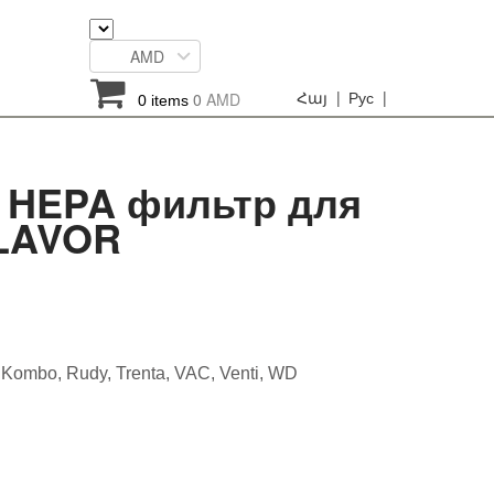
AMD
Հայ |
Рус |
0
AMD
0 items
HEPA фильтр для
LAVOR
 Kombo, Rudy, Trenta, VAC, Venti, WD