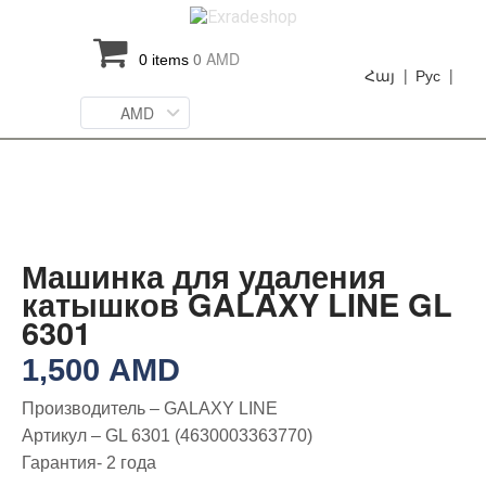
0
AMD
0 items
Հայ |
Рус |
AMD
Машинка для удаления
катышков GALAXY LINE GL
6301
1,500
AMD
Производитель – GALAXY LINE
Артикул – GL 6301 (4630003363770)
Гарантия- 2 года