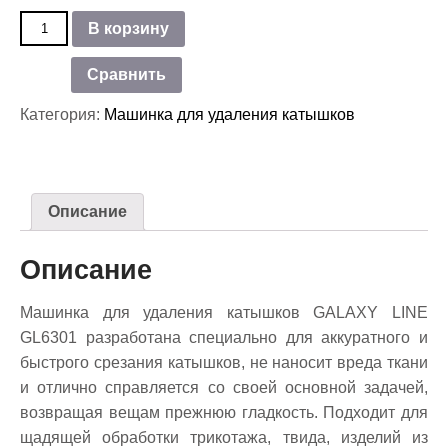
Количество
В корзину
товара
Машинка
Сравнить
для
удаления
Категория:
Машинка для удаления катышков
катышков
GALAXY
LINE
GL
6301
Описание
Описание
Машинка для удаления катышков GALAXY LINE
GL6301 разработана специально для аккуратного и
быстрого срезания катышков, не наносит вреда ткани
и отлично справляется со своей основной задачей,
возвращая вещам прежнюю гладкость. Подходит для
щадящей обработки трикотажа, твида, изделий из