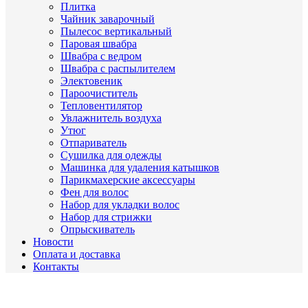
Плитка
Чайник заварочный
Пылесос вертикальный
Паровая швабра
Швабра с ведром
Швабра с распылителем
Электовеник
Пароочиститель
Тепловентилятор
Увлажнитель воздуха
Утюг
Отпариватель
Сушилка для одежды
Машинка для удаления катышков
Парикмахерские аксессуары
Фен для волос
Набор для укладки волос
Набор для стрижки
Опрыскиватель
Новости
Оплата и доставка
Контакты