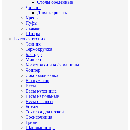
Столы обеденные
Диваны
Диван-кровать
Кресла
Пуфы
Скамьи
Шторы
Бытовая техника
Чайник
Термокружка
Блендер
Миксер
Кофемолки и кофемашины
Чоппер
Соковыжималка
Ваккуматор
Весы
Весы кухонные
Весы напольные
Весы с чашей
Безмен
Точилка для ножей
Сосисочница
Гриль
Шашлышница