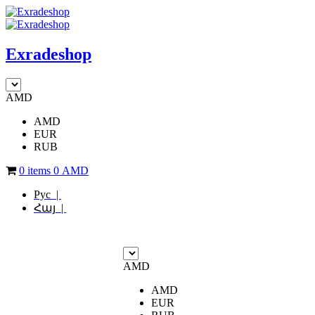
Exradeshop
AMD
AMD
EUR
RUB
0 items
0
AMD
Рус |
Հայ |
AMD
AMD
EUR