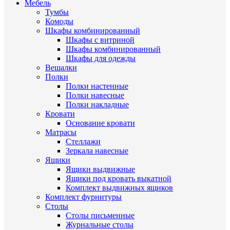
Мебель
Тумбы
Комоды
Шкафы комбинированный
Шкафы с витриной
Шкафы комбинированный
Шкафы для одежды
Вешалки
Полки
Полки настенные
Полки навесные
Полки накладные
Кровати
Основание кровати
Матрасы
Стеллажи
Зеркала навесные
Ящики
Ящики выдвижные
Ящики под кровать выкатной
Комплект выдвижных ящиков
Комплект фурнитуры
Столы
Столы письменные
Журнальные cтолы