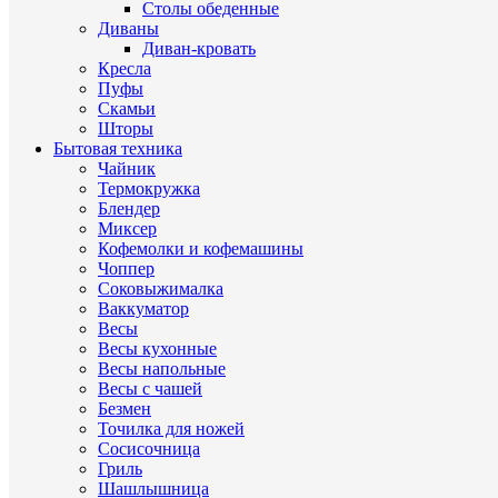
Столы обеденные
Диваны
Диван-кровать
Кресла
Пуфы
Скамьи
Шторы
Бытовая техника
Чайник
Термокружка
Блендер
Миксер
Кофемолки и кофемашины
Чоппер
Соковыжималка
Ваккуматор
Весы
Весы кухонные
Весы напольные
Весы с чашей
Безмен
Точилка для ножей
Сосисочница
Гриль
Шашлышница