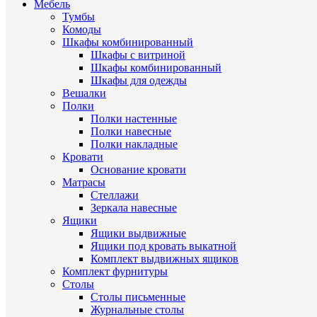
Мебель
Тумбы
Комоды
Шкафы комбинированный
Шкафы с витриной
Шкафы комбинированный
Шкафы для одежды
Вешалки
Полки
Полки настенные
Полки навесные
Полки накладные
Кровати
Основание кровати
Матрасы
Стеллажи
Зеркала навесные
Ящики
Ящики выдвижные
Ящики под кровать выкатной
Комплект выдвижных ящиков
Комплект фурнитуры
Столы
Столы письменные
Журнальные cтолы