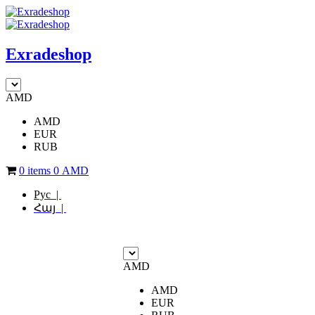
Exradeshop
AMD
AMD
EUR
RUB
0 items
0
AMD
Рус |
Հայ |
AMD
AMD
EUR