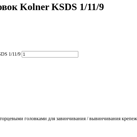
овок Kolner KSDS 1/11/9
SDS 1/11/9
и торцевыми головками для завинчивания / вывинчивания крепе