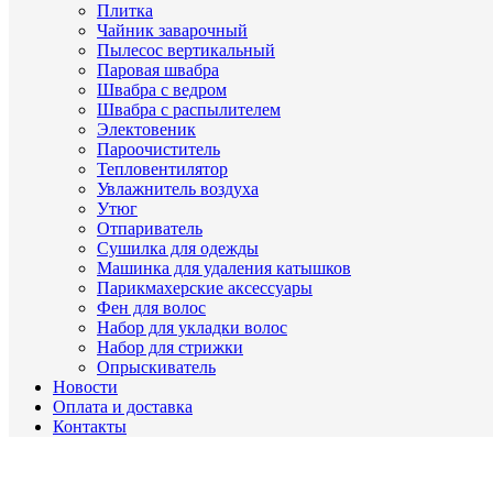
Плитка
Чайник заварочный
Пылесос вертикальный
Паровая швабра
Швабра с ведром
Швабра с распылителем
Электовеник
Пароочиститель
Тепловентилятор
Увлажнитель воздуха
Утюг
Отпариватель
Сушилка для одежды
Машинка для удаления катышков
Парикмахерские аксессуары
Фен для волос
Набор для укладки волос
Набор для стрижки
Опрыскиватель
Новости
Оплата и доставка
Контакты