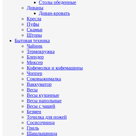
Столы обеденные
Диваны
Диван-кровать
Кресла
Пуфы
Скамьи
Шторы
Бытовая техника
Чайник
Термокружка
Блендер
Миксер
Кофемолки и кофемашины
Чоппер
Соковыжималка
Ваккуматор
Весы
Весы кухонные
Весы напольные
Весы с чашей
Безмен
Точилка для ножей
Сосисочница
Гриль
Шашлышница