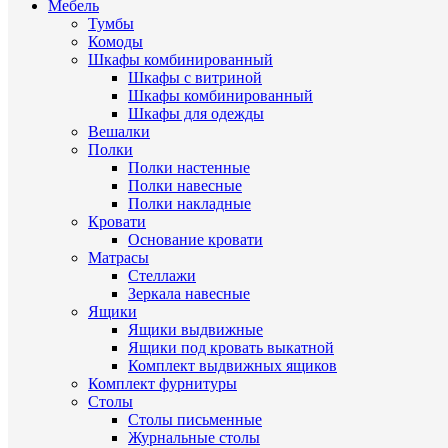
Мебель
Тумбы
Комоды
Шкафы комбинированный
Шкафы с витриной
Шкафы комбинированный
Шкафы для одежды
Вешалки
Полки
Полки настенные
Полки навесные
Полки накладные
Кровати
Основание кровати
Матрасы
Стеллажи
Зеркала навесные
Ящики
Ящики выдвижные
Ящики под кровать выкатной
Комплект выдвижных ящиков
Комплект фурнитуры
Столы
Столы письменные
Журнальные cтолы