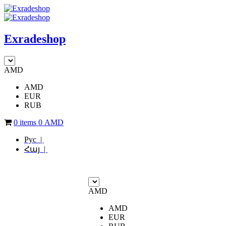
Exradeshop
AMD
AMD
EUR
RUB
0 items
0
AMD
Рус |
Հայ |
AMD
AMD
EUR