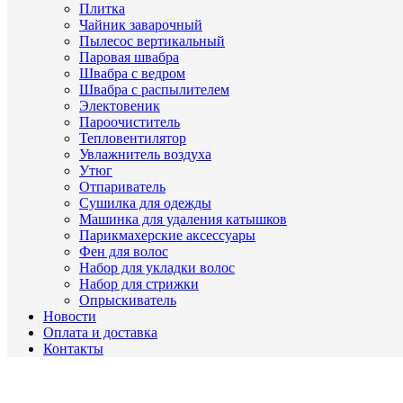
Плитка
Чайник заварочный
Пылесос вертикальный
Паровая швабра
Швабра с ведром
Швабра с распылителем
Электовеник
Пароочиститель
Тепловентилятор
Увлажнитель воздуха
Утюг
Отпариватель
Сушилка для одежды
Машинка для удаления катышков
Парикмахерские аксессуары
Фен для волос
Набор для укладки волос
Набор для стрижки
Опрыскиватель
Новости
Оплата и доставка
Контакты