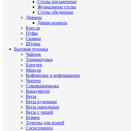
Столы письменные
Журнальные cтолы
Столы обеденные
Диваны
Диван-кровать
Кресла
Пуфы
Скамьи
Шторы
Бытовая техника
Чайник
Термокружка
Блендер
Миксер
Кофемолки и кофемашины
Чоппер
Соковыжималка
Ваккуматор
Весы
Весы кухонные
Весы напольные
Весы с чашей
Безмен
Точилка для ножей
Сосисочница