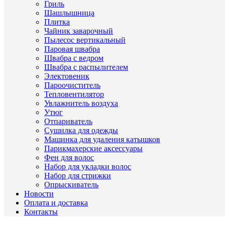
Гриль
Шашлышница
Плитка
Чайник заварочный
Пылесос вертикальный
Паровая швабра
Швабра с ведром
Швабра с распылителем
Электовеник
Пароочиститель
Тепловентилятор
Увлажнитель воздуха
Утюг
Отпариватель
Сушилка для одежды
Машинка для удаления катышков
Парикмахерские аксессуары
Фен для волос
Набор для укладки волос
Набор для стрижки
Опрыскиватель
Новости
Оплата и доставка
Контакты