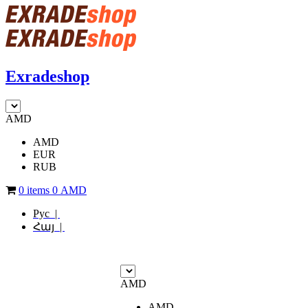
Exradeshop
AMD
AMD
EUR
RUB
0 items
0
AMD
Рус |
Հայ |
AMD
AMD