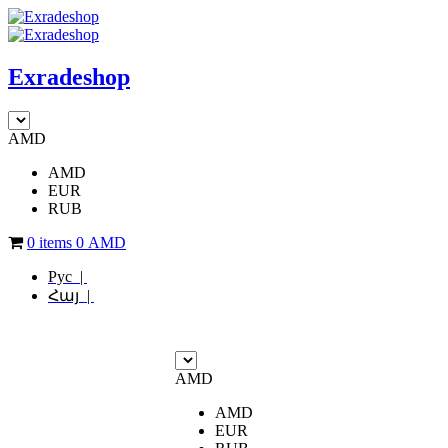
Exradeshop
AMD
AMD
EUR
RUB
0 items
0
AMD
Рус |
Հայ |
AMD
AMD
EUR