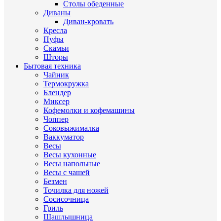
Столы обеденные
Диваны
Диван-кровать
Кресла
Пуфы
Скамьи
Шторы
Бытовая техника
Чайник
Термокружка
Блендер
Миксер
Кофемолки и кофемашины
Чоппер
Соковыжималка
Ваккуматор
Весы
Весы кухонные
Весы напольные
Весы с чашей
Безмен
Точилка для ножей
Сосисочница
Гриль
Шашлышница