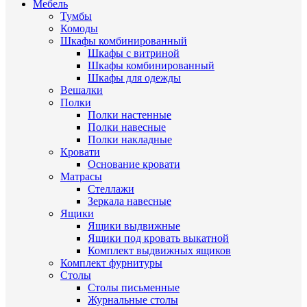
Мебель
Тумбы
Комоды
Шкафы комбинированный
Шкафы с витриной
Шкафы комбинированный
Шкафы для одежды
Вешалки
Полки
Полки настенные
Полки навесные
Полки накладные
Кровати
Основание кровати
Матрасы
Стеллажи
Зеркала навесные
Ящики
Ящики выдвижные
Ящики под кровать выкатной
Комплект выдвижных ящиков
Комплект фурнитуры
Столы
Столы письменные
Журнальные cтолы