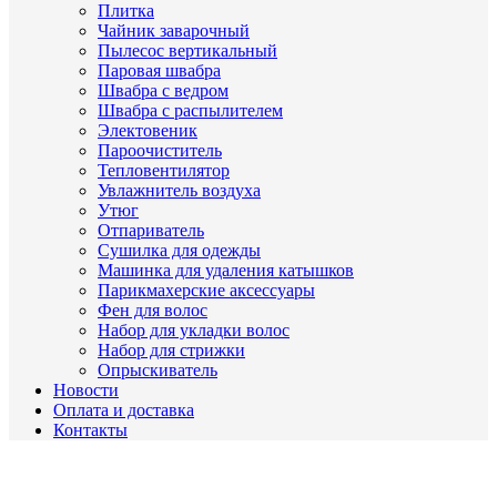
Плитка
Чайник заварочный
Пылесос вертикальный
Паровая швабра
Швабра с ведром
Швабра с распылителем
Электовеник
Пароочиститель
Тепловентилятор
Увлажнитель воздуха
Утюг
Отпариватель
Сушилка для одежды
Машинка для удаления катышков
Парикмахерские аксессуары
Фен для волос
Набор для укладки волос
Набор для стрижки
Опрыскиватель
Новости
Оплата и доставка
Контакты