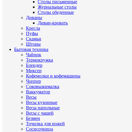
Столы письменные
Журнальные cтолы
Столы обеденные
Диваны
Диван-кровать
Кресла
Пуфы
Скамьи
Шторы
Бытовая техника
Чайник
Термокружка
Блендер
Миксер
Кофемолки и кофемашины
Чоппер
Соковыжималка
Ваккуматор
Весы
Весы кухонные
Весы напольные
Весы с чашей
Безмен
Точилка для ножей
Сосисочница