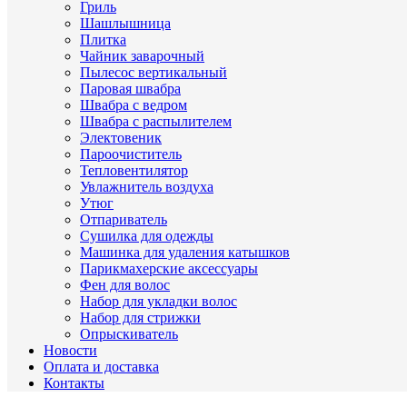
Гриль
Шашлышница
Плитка
Чайник заварочный
Пылесос вертикальный
Паровая швабра
Швабра с ведром
Швабра с распылителем
Электовеник
Пароочиститель
Тепловентилятор
Увлажнитель воздуха
Утюг
Отпариватель
Сушилка для одежды
Машинка для удаления катышков
Парикмахерские аксессуары
Фен для волос
Набор для укладки волос
Набор для стрижки
Опрыскиватель
Новости
Оплата и доставка
Контакты