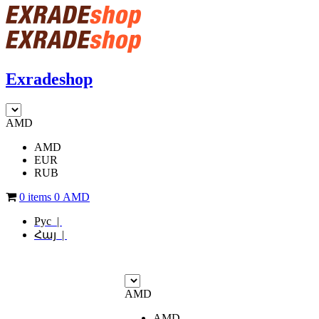
Exradeshop
AMD
AMD
EUR
RUB
0 items
0
AMD
Рус |
Հայ |
AMD
AMD