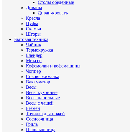
Столы обеденные
Диваны
Диван-кровать
Кресла
Пуфы
Скамьи
Шторы
Бытовая техника
Чайник
Термокружка
Блендер
Миксер
Кофемолки и кофемашины
Чоппер
Соковыжималка
Ваккуматор
Весы
Весы кухонные
Весы напольные
Весы с чашей
Безмен
Точилка для ножей
Сосисочница
Гриль
Шашлышница