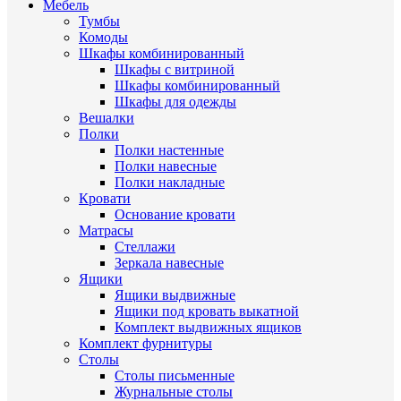
Мебель
Тумбы
Комоды
Шкафы комбинированный
Шкафы с витриной
Шкафы комбинированный
Шкафы для одежды
Вешалки
Полки
Полки настенные
Полки навесные
Полки накладные
Кровати
Основание кровати
Матрасы
Стеллажи
Зеркала навесные
Ящики
Ящики выдвижные
Ящики под кровать выкатной
Комплект выдвижных ящиков
Комплект фурнитуры
Столы
Столы письменные
Журнальные cтолы