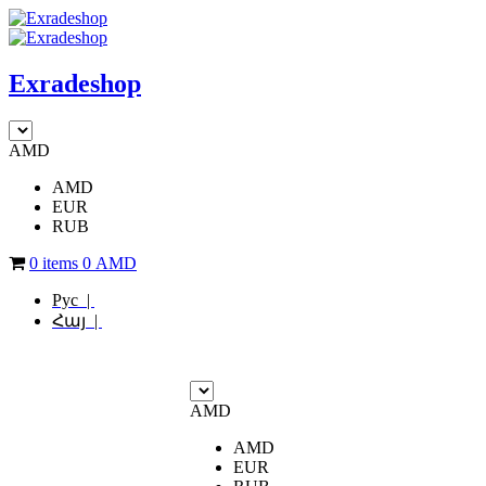
Exradeshop
AMD
AMD
EUR
RUB
0 items
0
AMD
Рус |
Հայ |
AMD
AMD
EUR