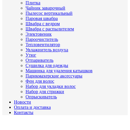
Плитка
Чайник заварочный
Пылесос вертикальный
Паровая швабра
Швабра с ведром
Швабра с распылителем
Электовеник
Пароочиститель
Тепловентилятор
Увлажнитель воздуха
Утюг
Отпариватель
Сушилка для одежды
Машинка для удаления катышков
Парикмахерские аксессуары
Фен для волос
Набор для укладки волос
Набор для стрижки
Опрыскиватель
Новости
Оплата и доставка
Контакты