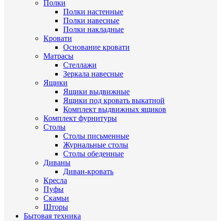
Полки
Полки настенные
Полки навесные
Полки накладные
Кровати
Основание кровати
Матрасы
Стеллажи
Зеркала навесные
Ящики
Ящики выдвижные
Ящики под кровать выкатной
Комплект выдвижных ящиков
Комплект фурнитуры
Столы
Столы письменные
Журнальные cтолы
Столы обеденные
Диваны
Диван-кровать
Кресла
Пуфы
Скамьи
Шторы
Бытовая техника