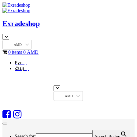
Exradeshop
AMD
0 items
0
AMD
Рус |
Հայ |
AMD
Search for:
Search Button