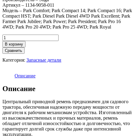
Артикул – 1134-9058-011
Модель – Park Comfort; Park Compact 14; Park Compact 16; Park
Compact HST; Park Diesel Park Diesel 4WD Park Excellent; Park
Farmer Park Jubilee; Park Power; Park President; Park Pro 16
4WD; Park Pro 20 4WD; Park Pro 25 4WD; Park Royal
Количество
товара
В корзину
Приводной
Сравнить
ремень
STIGA
Категория:
Запасные детали
для
садового
райдера
Описание
Описание
Центральный приводной ремень предназначен для садового
трактора, обеспечивая надежную передачу мощности от
двигателя к рабочим механизмам устройства. Изготовленный
из высококачественных и прочных материалов, ремень
обладает отличной износостойкостью и долговечностью, что
гарантирует долгий срок службы даже при интенсивной
эксплуатации.