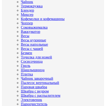
Чайник
Термокружка
Блендер
Миксер
Кофемолки и кофемашины
Чоппер
Соковыжималка
Ваккуматор
Весы
Весы кухонные
Весы напольные
Весы с чашей
Безмен
Точилка для ножей
Сосисочница
Гриль
Шашлышница
Плитка
Чайник заварочный
Пылесос вертикальный
Паровая швабра
Швабра с ведром
Швабра с распылителем
Электовеник
Пароочиститель