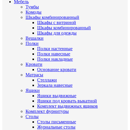
Мебель
Тумбы
Комоды
Шкафы комбинированный
Шкафы с витриной
Шкафы комбинированный
Шкафы для одежды
Вешалки
Полки
Полки настенные
Полки навесные
Полки накладные
Кровати
Основание кровати
Матрасы
Стеллажи
Зеркала навесные
Ящики
Ящики выдвижные
Ящики под кровать выкатной
Комплект выдвижных ящиков
Комплект фурнитуры
Столы
Столы письменные
Журнальные cтолы