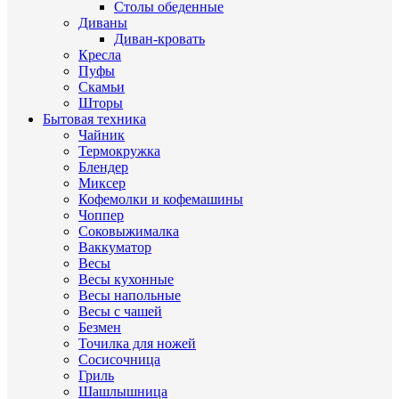
Столы обеденные
Диваны
Диван-кровать
Кресла
Пуфы
Скамьи
Шторы
Бытовая техника
Чайник
Термокружка
Блендер
Миксер
Кофемолки и кофемашины
Чоппер
Соковыжималка
Ваккуматор
Весы
Весы кухонные
Весы напольные
Весы с чашей
Безмен
Точилка для ножей
Сосисочница
Гриль
Шашлышница