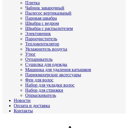
Плитка
Чайник заварочный
Пылесос вертикальный
Паровая швабра
Швабра с ведром
Швабра с распылителем
Электовеник
Пароочиститель
Тепловентилятор
Увлажнитель воздуха
Утюг
Отпариватель
Сушилка для одежды
Машинка для удаления катышков
Парикмахерские аксессуары
Фен для волос
Набор для укладки волос
Набор для стрижки
Опрыскиватель
Новости
Оплата и доставка
Контакты