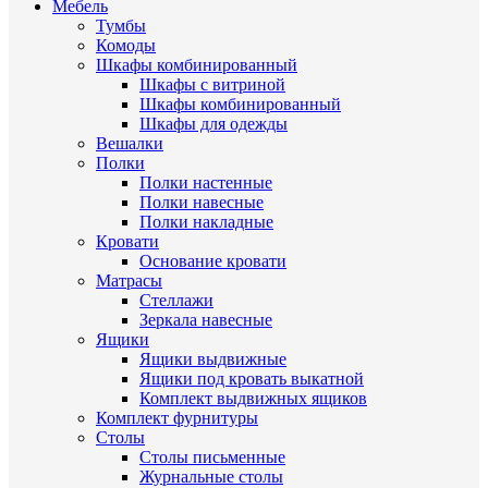
Мебель
Тумбы
Комоды
Шкафы комбинированный
Шкафы с витриной
Шкафы комбинированный
Шкафы для одежды
Вешалки
Полки
Полки настенные
Полки навесные
Полки накладные
Кровати
Основание кровати
Матрасы
Стеллажи
Зеркала навесные
Ящики
Ящики выдвижные
Ящики под кровать выкатной
Комплект выдвижных ящиков
Комплект фурнитуры
Столы
Столы письменные
Журнальные cтолы