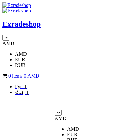
Exradeshop
AMD
AMD
EUR
RUB
0 items
0
AMD
Рус |
Հայ |
AMD
AMD
EUR