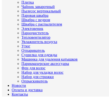
Плитка
Чайник заварочный
Пылесос вертикальный
Паровая швабра
Швабра с ведром
Швабра с распылителем
Электовеник
Пароочиститель
Тепловентилятор
Увлажнитель воздуха
Утюг
Отпариватель
Сушилка для одежды
Машинка для удаления катышков
Парикмахерские аксессуары
Фен для волос
Набор для укладки волос
Набор для стрижки
Опрыскиватель
Новости
Оплата и доставка
Контакты