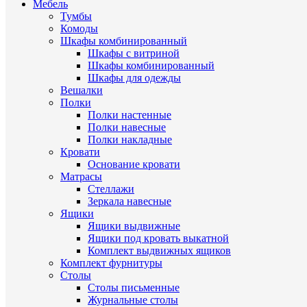
Мебель
Тумбы
Комоды
Шкафы комбинированный
Шкафы с витриной
Шкафы комбинированный
Шкафы для одежды
Вешалки
Полки
Полки настенные
Полки навесные
Полки накладные
Кровати
Основание кровати
Матрасы
Стеллажи
Зеркала навесные
Ящики
Ящики выдвижные
Ящики под кровать выкатной
Комплект выдвижных ящиков
Комплект фурнитуры
Столы
Столы письменные
Журнальные cтолы