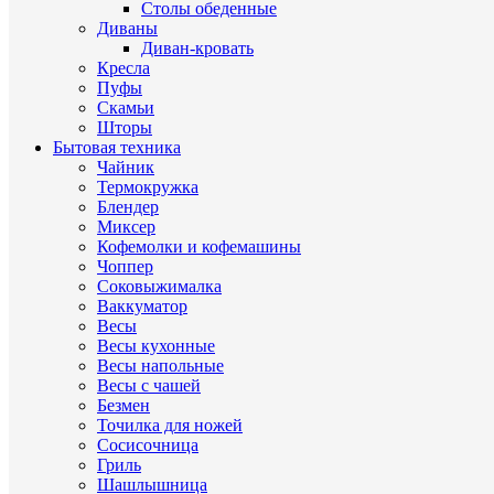
Столы обеденные
Диваны
Диван-кровать
Кресла
Пуфы
Скамьи
Шторы
Бытовая техника
Чайник
Термокружка
Блендер
Миксер
Кофемолки и кофемашины
Чоппер
Соковыжималка
Ваккуматор
Весы
Весы кухонные
Весы напольные
Весы с чашей
Безмен
Точилка для ножей
Сосисочница
Гриль
Шашлышница