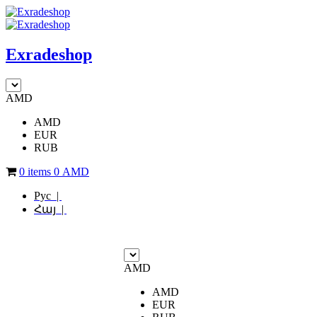
Exradeshop
AMD
AMD
EUR
RUB
0 items
0
AMD
Рус |
Հայ |
AMD
AMD
EUR