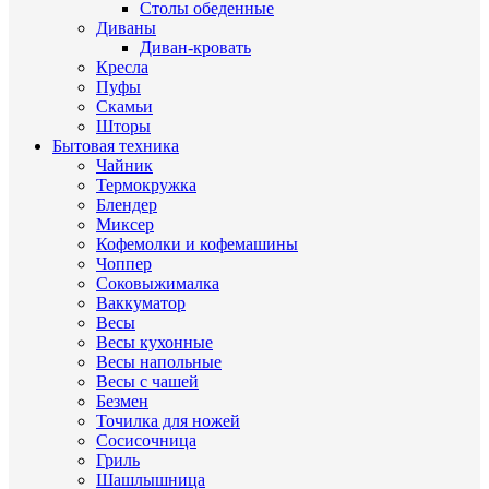
Столы обеденные
Диваны
Диван-кровать
Кресла
Пуфы
Скамьи
Шторы
Бытовая техника
Чайник
Термокружка
Блендер
Миксер
Кофемолки и кофемашины
Чоппер
Соковыжималка
Ваккуматор
Весы
Весы кухонные
Весы напольные
Весы с чашей
Безмен
Точилка для ножей
Сосисочница
Гриль
Шашлышница