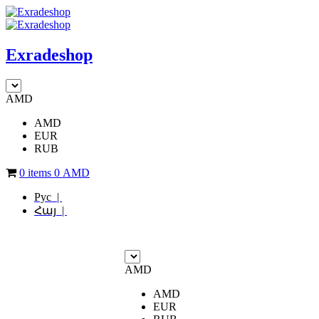
Exradeshop
AMD
AMD
EUR
RUB
0 items
0
AMD
Рус |
Հայ |
AMD
AMD
EUR