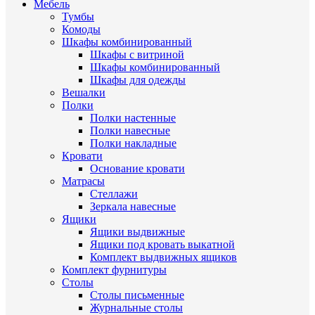
Мебель
Тумбы
Комоды
Шкафы комбинированный
Шкафы с витриной
Шкафы комбинированный
Шкафы для одежды
Вешалки
Полки
Полки настенные
Полки навесные
Полки накладные
Кровати
Основание кровати
Матрасы
Стеллажи
Зеркала навесные
Ящики
Ящики выдвижные
Ящики под кровать выкатной
Комплект выдвижных ящиков
Комплект фурнитуры
Столы
Столы письменные
Журнальные cтолы