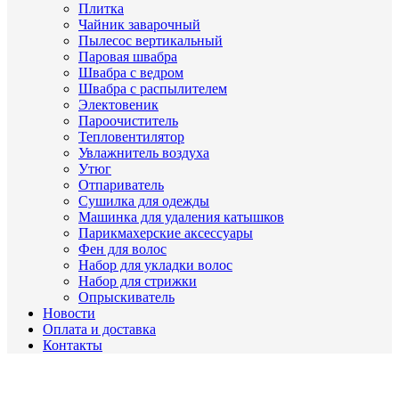
Плитка
Чайник заварочный
Пылесос вертикальный
Паровая швабра
Швабра с ведром
Швабра с распылителем
Электовеник
Пароочиститель
Тепловентилятор
Увлажнитель воздуха
Утюг
Отпариватель
Сушилка для одежды
Машинка для удаления катышков
Парикмахерские аксессуары
Фен для волос
Набор для укладки волос
Набор для стрижки
Опрыскиватель
Новости
Оплата и доставка
Контакты