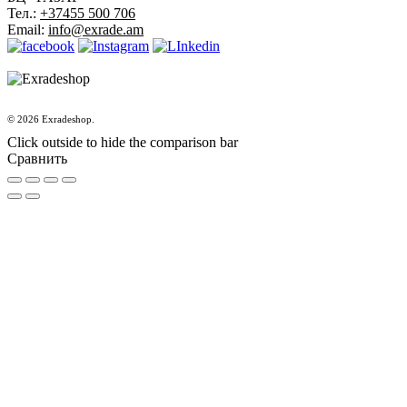
Тел.:
+37455 500 706
Email:
info@exrade.am
© 2026 Exradeshop.
Click outside to hide the comparison bar
Сравнить