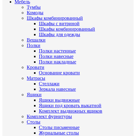
Мебель
Тумбы
Комоды
Шкафы комбинированный
Шкафы с витриной
Шкафы комбинированный
Шкафы для одежды
Вешалки
Полки
Полки настенные
Полки навесные
Полки накладные
Кровати
Основание кровати
Матрасы
Стеллажи
Зеркала навесные
Ящики
Ящики выдвижные
Ящики под кровать выкатной
Комплект выдвижных ящиков
Комплект фурнитуры
Столы
Столы письменные
Журнальные cтолы