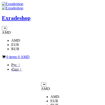
Exradeshop
AMD
AMD
EUR
RUB
0 items
0
AMD
Рус |
Հայ |
AMD
AMD
EUR