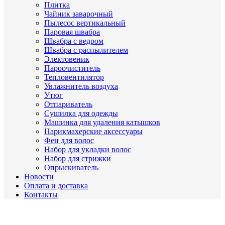
Плитка
Чайник заварочный
Пылесос вертикальный
Паровая швабра
Швабра с ведром
Швабра с распылителем
Электовеник
Пароочиститель
Тепловентилятор
Увлажнитель воздуха
Утюг
Отпариватель
Сушилка для одежды
Машинка для удаления катышков
Парикмахерские аксессуары
Фен для волос
Набор для укладки волос
Набор для стрижки
Опрыскиватель
Новости
Оплата и доставка
Контакты