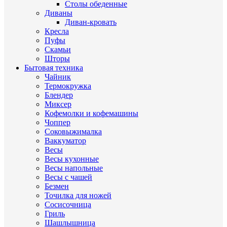
Столы обеденные
Диваны
Диван-кровать
Кресла
Пуфы
Скамьи
Шторы
Бытовая техника
Чайник
Термокружка
Блендер
Миксер
Кофемолки и кофемашины
Чоппер
Соковыжималка
Ваккуматор
Весы
Весы кухонные
Весы напольные
Весы с чашей
Безмен
Точилка для ножей
Сосисочница
Гриль
Шашлышница