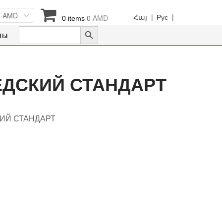
AMD
Հայ |
Рус |
0
AMD
0 items
Search Button
Search
ты
for:
ЕДСКИЙ СТАНДАРТ
КИЙ СТАНДАРТ