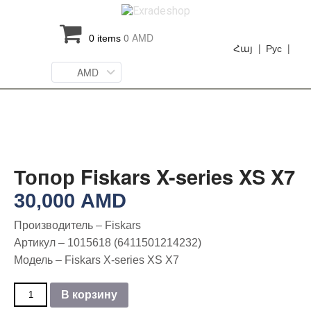
0
AMD
0 items
Հայ |
Рус |
AMD
Топор Fiskars X-series XS X7
30,000
AMD
Производитель – Fiskars
Артикул – 1015618 (6411501214232)
Модель – Fiskars X-series XS X7
Количество
В корзину
товара