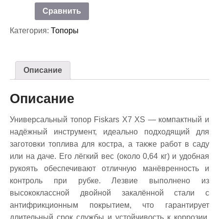
Топор
Сравнить
Fiskars
X-
Категория:
Топоры
series
XS
X7
Описание
Описание
Универсальный топор Fiskars X7 XS — компактный и
надёжный инструмент, идеально подходящий для
заготовки топлива для костра, а также работ в саду
или на даче. Его лёгкий вес (около 0,64 кг) и удобная
рукоять обеспечивают отличную манёвренность и
контроль при рубке. Лезвие выполнено из
высококлассной двойной закалённой стали с
антифрикционным покрытием, что гарантирует
длительный срок службы и устойчивость к коррозии.