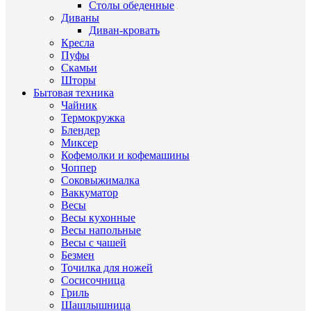
Столы обеденные
Диваны
Диван-кровать
Кресла
Пуфы
Скамьи
Шторы
Бытовая техника
Чайник
Термокружка
Блендер
Миксер
Кофемолки и кофемашины
Чоппер
Соковыжималка
Ваккуматор
Весы
Весы кухонные
Весы напольные
Весы с чашей
Безмен
Точилка для ножей
Сосисочница
Гриль
Шашлышница