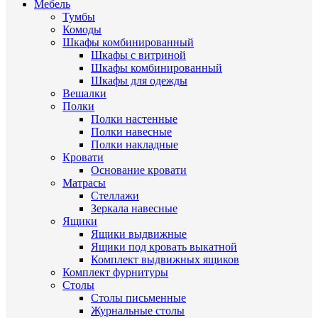
Мебель
Тумбы
Комоды
Шкафы комбинированный
Шкафы с витриной
Шкафы комбинированный
Шкафы для одежды
Вешалки
Полки
Полки настенные
Полки навесные
Полки накладные
Кровати
Основание кровати
Матрасы
Стеллажи
Зеркала навесные
Ящики
Ящики выдвижные
Ящики под кровать выкатной
Комплект выдвижных ящиков
Комплект фурнитуры
Столы
Столы письменные
Журнальные cтолы