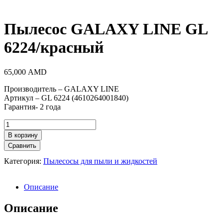
Пылесос GALAXY LINE GL
6224/красный
65,000
AMD
Производитель – GALAXY LINE
Артикул – GL 6224 (4610264001840)
Гарантия- 2 года
Количество
товара
В корзину
Пылесос
Сравнить
GALAXY
LINE
Категория:
Пылесосы для пыли и жидкостей
GL
6224/
красный
Описание
Описание