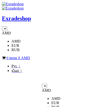
Exradeshop
AMD
AMD
EUR
RUB
0 items
0
AMD
Рус |
Հայ |
AMD
AMD
EUR