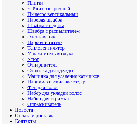
Плитка
Чайник заварочный
Пылесос вертикальный
Паровая швабра
Швабра с ведром
Швабра с распылителем
Электовеник
Пароочиститель
Тепловентилятор
Увлажнитель воздуха
Утюг
Отпариватель
Сушилка для одежды
Машинка для удаления катышков
Парикмахерские аксессуары
Фен для волос
Набор для укладки волос
Набор для стрижки
Опрыскиватель
Новости
Оплата и доставка
Контакты