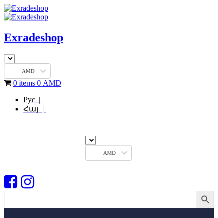
Exradeshop
AMD
0 items
0
AMD
Рус |
Հայ |
AMD
Search Button
Search
for: