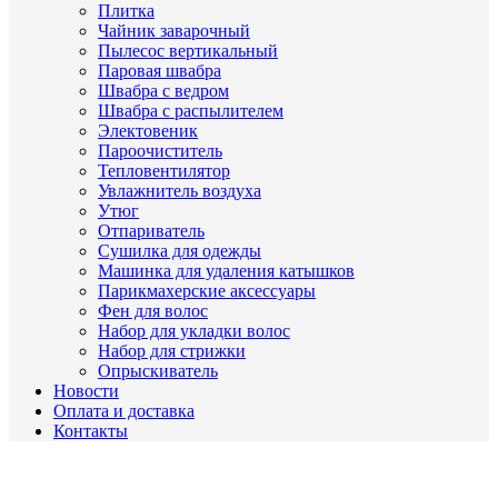
Плитка
Чайник заварочный
Пылесос вертикальный
Паровая швабра
Швабра с ведром
Швабра с распылителем
Электовеник
Пароочиститель
Тепловентилятор
Увлажнитель воздуха
Утюг
Отпариватель
Сушилка для одежды
Машинка для удаления катышков
Парикмахерские аксессуары
Фен для волос
Набор для укладки волос
Набор для стрижки
Опрыскиватель
Новости
Оплата и доставка
Контакты