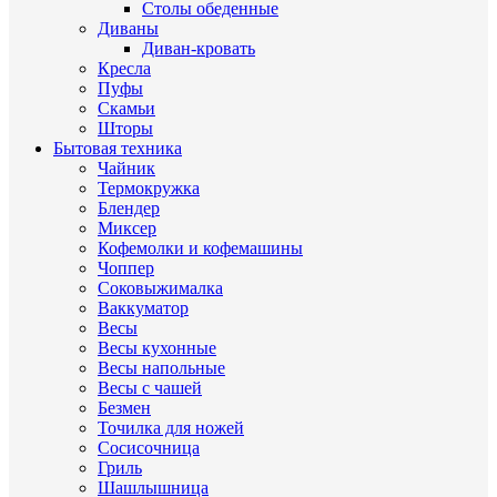
Столы обеденные
Диваны
Диван-кровать
Кресла
Пуфы
Скамьи
Шторы
Бытовая техника
Чайник
Термокружка
Блендер
Миксер
Кофемолки и кофемашины
Чоппер
Соковыжималка
Ваккуматор
Весы
Весы кухонные
Весы напольные
Весы с чашей
Безмен
Точилка для ножей
Сосисочница
Гриль
Шашлышница