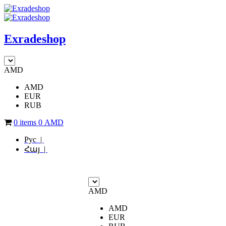
Exradeshop
AMD
AMD
EUR
RUB
0 items
0
AMD
Рус |
Հայ |
AMD
AMD
EUR