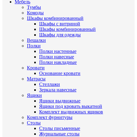
Мебель
Тумбы
Комоды
Шкафы комбинированный
Шкафы с витриной
Шкафы комбинированный
Шкафы для одежды
Вешалки
Полки
Полки настенные
Полки навесные
Полки накладные
Кровати
Основание кровати
Матрасы
Стеллажи
Зеркала навесные
Ящики
Ящики выдвижные
Ящики под кровать выкатной
Комплект выдвижных ящиков
Комплект фурнитуры
Столы
Столы письменные
Журнальные cтолы