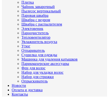
Плитка
Чайник заварочный
Пылесос вертикальный
Паровая швабра
Швабра с ведром
Швабра с распылителем
Электовеник
Пароочиститель
Тепловентилятор
Увлажнитель воздуха
Утюг
Отпариватель
Сушилка для одежды
Машинка для удаления катышков
Парикмахерские аксессуары
Фен для волос
Набор для укладки волос
Набор для стрижки
Опрыскиватель
Новости
Оплата и доставка
Контакты