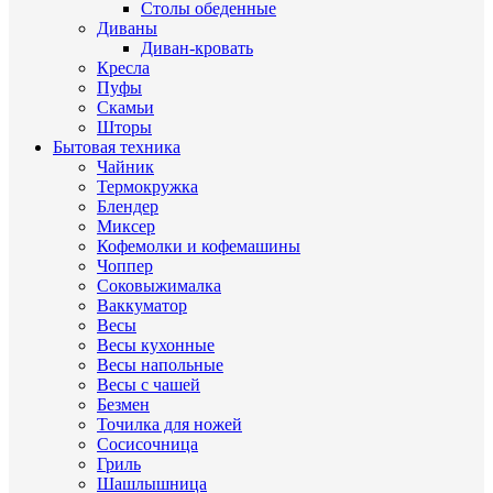
Столы обеденные
Диваны
Диван-кровать
Кресла
Пуфы
Скамьи
Шторы
Бытовая техника
Чайник
Термокружка
Блендер
Миксер
Кофемолки и кофемашины
Чоппер
Соковыжималка
Ваккуматор
Весы
Весы кухонные
Весы напольные
Весы с чашей
Безмен
Точилка для ножей
Сосисочница
Гриль
Шашлышница