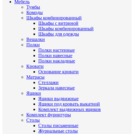
Мебель
Тумбы
Комоды
Шкафы комбинированный
Шкафы с витриной
Шкафы комбинированный
Шкафы для одежды
Вешалки
Полки
Полки настенные
Полки навесные
Полки накладные
Кровати
Основание кровати
Матрасы
Стеллажи
Зеркала навесные
Ящики
Ящики выдвижные
Ящики под кровать выкатной
Комплект выдвижных ящиков
Комплект фурнитуры
Столы
Столы письменные
Журнальные cтолы