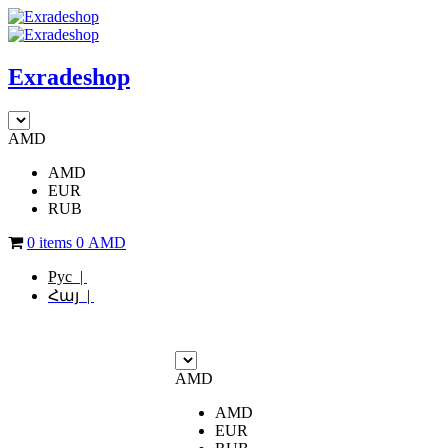
Exradeshop
AMD
AMD
EUR
RUB
0 items
0
AMD
Рус |
Հայ |
AMD
AMD
EUR