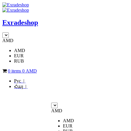
Exradeshop
AMD
AMD
EUR
RUB
0 items
0
AMD
Рус |
Հայ |
AMD
AMD
EUR