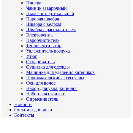
Плитка
Чайник заварочный
Пылесос вертикальный
Паровая швабра
Швабра с ведром
Швабра с распылителем
Электовеник
Пароочиститель
Тепловентилятор
Увлажнитель воздуха
Утюг
Отпариватель
Сушилка для одежды
Машинка для удаления катышков
Парикмахерские аксессуары
Фен для волос
Набор для укладки волос
Набор для стрижки
Опрыскиватель
Новости
Оплата и доставка
Контакты