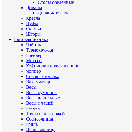
Столы обеденные
Диваны
Диван-кровать
Кресла
Пуфы
Скамьи
Шторы
Бытовая техника
Чайник
Термокружка
Блендер
Миксер
Кофемолки и кофемашины
Чоппер
Соковыжималка
Ваккуматор
Весы
Весы кухонные
Весы напольные
Весы с чашей
Безмен
Точилка для ножей
Сосисочница
Гриль
Шашлышница