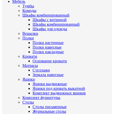
Мебель
Тумбы
Комоды
Шкафы комбинированный
Шкафы с витриной
Шкафы комбинированный
Шкафы для одежды
Вешалки
Полки
Полки настенные
Полки навесные
Полки накладные
Кровати
Основание кровати
Матрасы
Стеллажи
Зеркала навесные
Ящики
Ящики выдвижные
Ящики под кровать выкатной
Комплект выдвижных ящиков
Комплект фурнитуры
Столы
Столы письменные
Журнальные cтолы