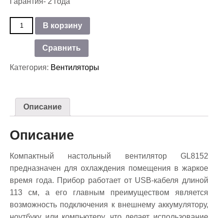
Гарантия- 2 года
Количество
В корзину
товара
Вентилятор
Сравнить
настольный
GALAXY
Категория:
Вентиляторы
LINE
GL
8152
Описание
Описание
Компактный настольный вентилятор GL8152
предназначен для охлаждения помещения в жаркое
время года. Прибор работает от USB-кабеля длиной
113 см, а его главным преимуществом является
возможность подключения к внешнему аккумулятору,
ноутбуку или компьютеру, что делает использование