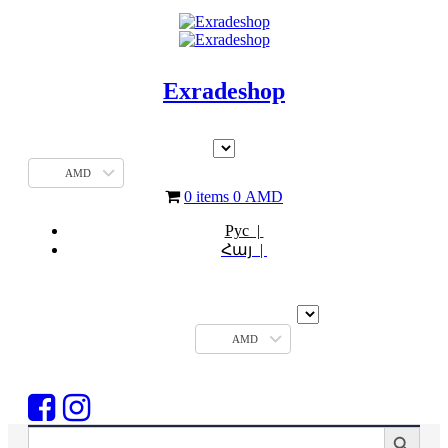
Exradeshop
AMD
0 items
0
AMD
Рус |
Հայ |
AMD
Search Button
Search
for: