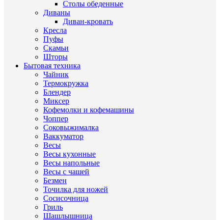
Столы обеденные
Диваны
Диван-кровать
Кресла
Пуфы
Скамьи
Шторы
Бытовая техника
Чайник
Термокружка
Блендер
Миксер
Кофемолки и кофемашины
Чоппер
Соковыжималка
Ваккуматор
Весы
Весы кухонные
Весы напольные
Весы с чашей
Безмен
Точилка для ножей
Сосисочница
Гриль
Шашлышница