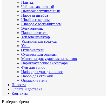
Плитка
Чайник заварочный
Пылесос вертикальный
Паровая швабра
Швабра с ведром
Швабра с распылителем
Электовеник
Пароочиститель
Тепловентилятор
Увлажнитель воздуха
Утюг
Отпариватель
Сушилка для одежды
Машинка для удаления катышков
Парикмахерские аксессуары
Фен для волос
Набор для укладки волос
Набор для стрижки
Опрыскиватель
Новости
Оплата и доставка
Контакты
Выберите бренд