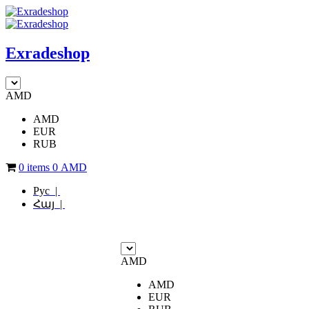
Exradeshop
AMD
AMD
EUR
RUB
0 items
0
AMD
Рус |
Հայ |
AMD
AMD
EUR