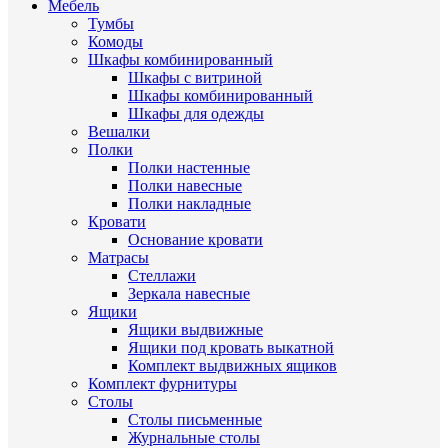
Мебель
Тумбы
Комоды
Шкафы комбинированный
Шкафы с витриной
Шкафы комбинированный
Шкафы для одежды
Вешалки
Полки
Полки настенные
Полки навесные
Полки накладные
Кровати
Основание кровати
Матрасы
Стеллажи
Зеркала навесные
Ящики
Ящики выдвижные
Ящики под кровать выкатной
Комплект выдвижных ящиков
Комплект фурнитуры
Столы
Столы письменные
Журнальные cтолы